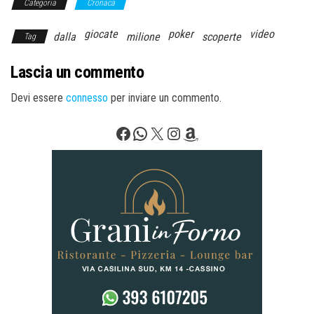
Categoria
Cronaca
giocate
poker
video
dalla
milione
scoperte
Tag
Lascia un commento
Devi essere
connesso
per inviare un commento.
Facebook
WhatsApp
X
Instagram
Amazon