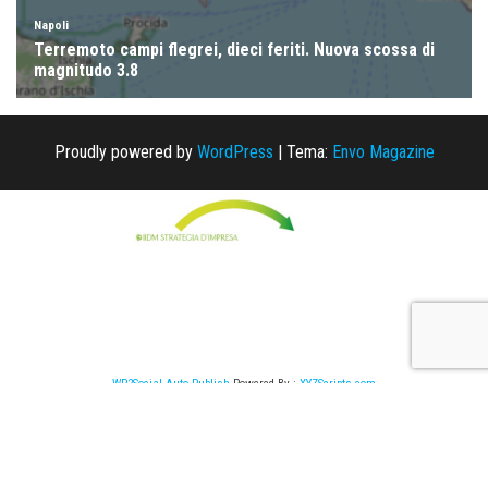
Proudly powered by
WordPress
|
Tema:
Envo Magazine
WP2Social Auto Publish
Powered By :
XYZScripts.com