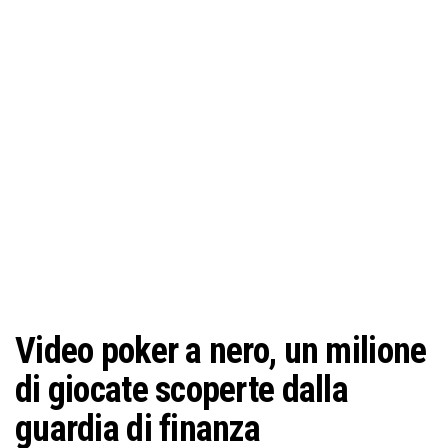
o
n
e
Video poker a nero, un milione
di giocate scoperte dalla
guardia di finanza