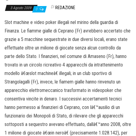
Di
REDAZIONE
3 Agosto 2009
0
Slot machine e video poker illegali nel mirino della guardia di
Finanza. Le fiamme gialle di Ceprano (Fr) avrebbero accertato che
grazie a 5 macchine sequestrate in due diversi locali, erano state
effettuate oltre un milione di giocate senza alcun controllo da
parte dello Stato. I finanzieri, nel comune di Amaseno (Fr), hanno
trovato in un circolo ricreativo 4 apparecchi da intrattenimento
modello â€œslot machineâ€ illegali; in un club sportivo di
Strangolagalli (Fr), invece, le fiamem gialle hanno rinvenuto un
apparecchio elettromeccanico trasformato in videopoker che
consentiva vincite in denaro. I successivi accertamenti tecnici
hanno permesso ai finanzieri di Ceprano, con lâ€™ausilio di un
funzionario dei Monopoli di Stato, di rilevare che gli apparecchi
sottoposti a sequestro avevano effettuato, dallâ€™anno 2008, oltre
1 milione di giocate â€œin neroâ€ (precisamente 1.028.142), per