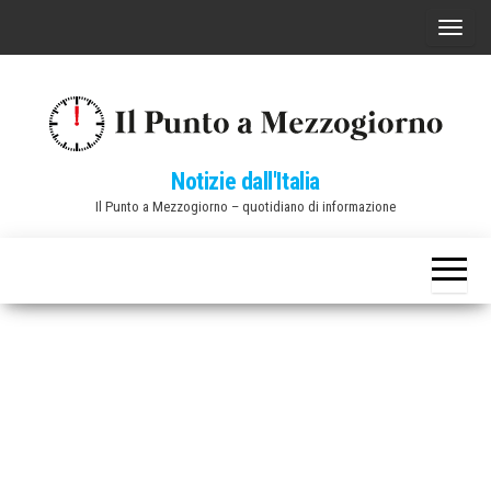
Vai
C
al
o
contenuto
m
m
u
Notizie dall'Italia
t
Il Punto a Mezzogiorno – quotidiano di informazione
a
n
a
v
i
g
a
z
i