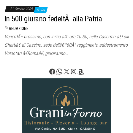
21 Ottobre 2009
0
In 500 giurano fedeltÃ alla Patria
Di
REDAZIONE
VenerdÃ¬ prossimo, con inizio alle ore 10.30, nella Caserma â€Lolli
Ghettiâ€ di Cassino, sede dellâ€™80Â° reggimento addestramento
Volontari â€Romaâ€, giureranno…
Facebook
WhatsApp
X
Instagram
Amazon