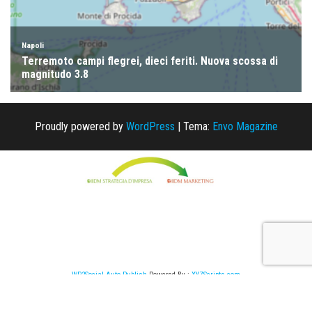
Proudly powered by
WordPress
|
Tema:
Envo Magazine
WP2Social Auto Publish
Powered By :
XYZScripts.com