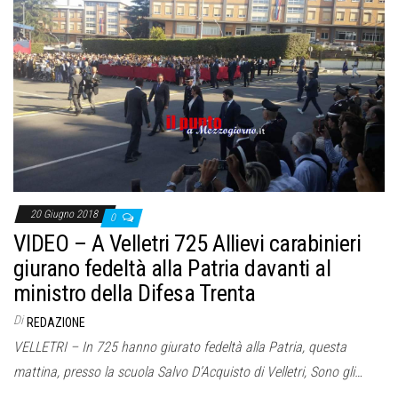
20 Giugno 2018
0
VIDEO – A Velletri 725 Allievi carabinieri
giurano fedeltà alla Patria davanti al
ministro della Difesa Trenta
Di
REDAZIONE
VELLETRI – In 725 hanno giurato fedeltà alla Patria, questa
mattina, presso la scuola Salvo D’Acquisto di Velletri, Sono gli…