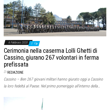
o
n
e
6 Febbraio 2020
0
Cerimonia nella caserma Lolli Ghetti di
Cassino, giurano 267 volontari in ferma
prefissata
Di
REDAZIONE
Cassino – Ben 267 giovani militari hanno giurato oggi a Cassino
la loro fedeltá al Paese. Nel primo pomeriggio all’interno della…