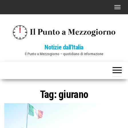
Vai
C
al
o
contenuto
m
m
u
Notizie dall'Italia
t
Il Punto a Mezzogiorno – quotidiano di informazione
a
n
a
v
i
Tag:
giurano
g
a
z
i