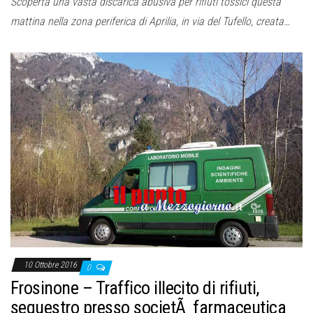
Scoperta una vasta discarica abusiva per rifiuti tossici questa
mattina nella zona periferica di Aprilia, in via del Tufello, creata…
10 Ottobre 2016
0
Frosinone – Traffico illecito di rifiuti,
sequestro presso societÃ farmaceutica