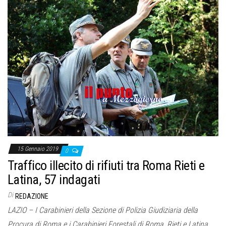
15 Gennaio 2019
0
Traffico illecito di rifiuti tra Roma Rieti e
Latina, 57 indagati
Di
REDAZIONE
LAZIO – I Carabinieri della Sezione di Polizia Giudiziaria della
Procura di Roma e i Carabinieri Forestali di Roma, Rieti e Latina,…