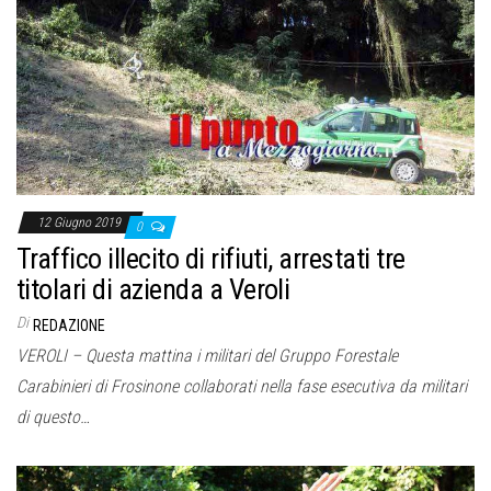
o
n
e
12 Giugno 2019
0
Traffico illecito di rifiuti, arrestati tre
titolari di azienda a Veroli
Di
REDAZIONE
VEROLI – Questa mattina i militari del Gruppo Forestale
Carabinieri di Frosinone collaborati nella fase esecutiva da militari
di questo…