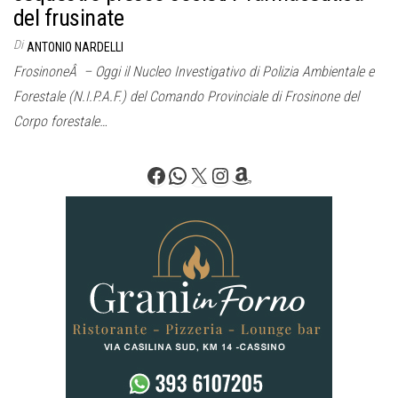
del frusinate
Di
ANTONIO NARDELLI
FrosinoneÂ – Oggi il Nucleo Investigativo di Polizia Ambientale e
Forestale (N.I.P.A.F.) del Comando Provinciale di Frosinone del
Corpo forestale…
Facebook
WhatsApp
X
Instagram
Amazon