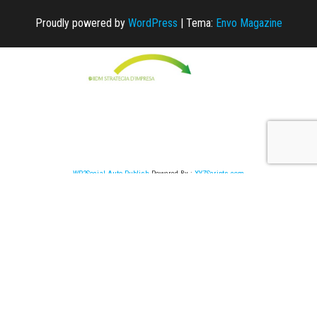
Proudly powered by
WordPress
|
Tema:
Envo Magazine
WP2Social Auto Publish
Powered By :
XYZScripts.com