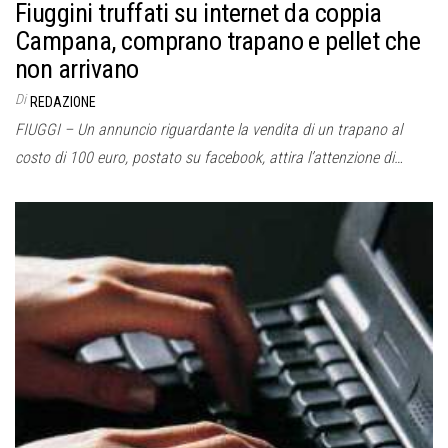
Fiuggini truffati su internet da coppia
Campana, comprano trapano e pellet che
non arrivano
Di
REDAZIONE
FIUGGI – Un annuncio riguardante la vendita di un trapano al
costo di 100 euro, postato su facebook, attira l’attenzione di…