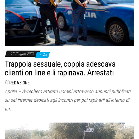
o
n
e
12 Giugno 2026
0
Trappola sessuale, coppia adescava
clienti on line e li rapinava. Arrestati
Di
REDAZIONE
Aprilia – Avrebbero attirato uomini attraverso annunci pubblicati
su siti internet dedicati agli incontri per poi rapinarli all’interno di
un…