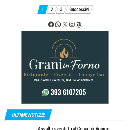
Paginazione
1
2
3
Successivi
degli
Facebook
WhatsApp
X
Instagram
Amazon
articoli
ULTIME NOTIZIE
Assalto sventato al Conad di Aquino,