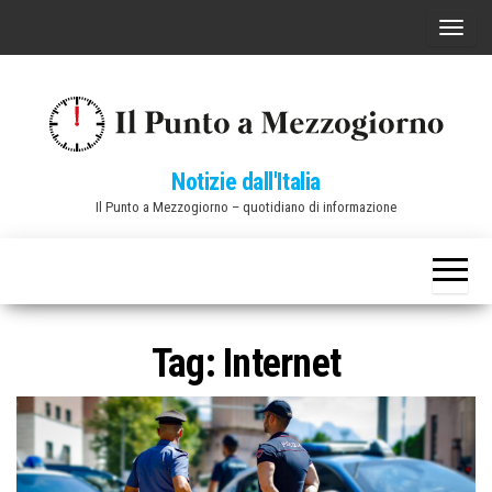
Vai
C
al
o
contenuto
m
m
u
Notizie dall'Italia
t
Il Punto a Mezzogiorno – quotidiano di informazione
a
n
a
v
i
Tag:
Internet
g
a
z
i