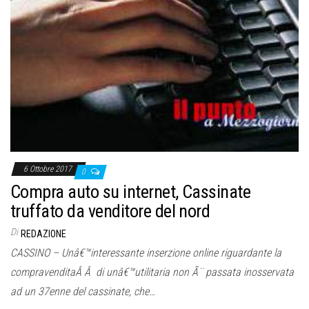
6 Ottobre 2017
0
Compra auto su internet, Cassinate
truffato da venditore del nord
Di
REDAZIONE
CASSINO – Unâ€™interessante inserzione online riguardante la
compravenditaÂ Â di unâ€™utilitaria non Ã¨ passata inosservata
ad un 37enne del cassinate, che…