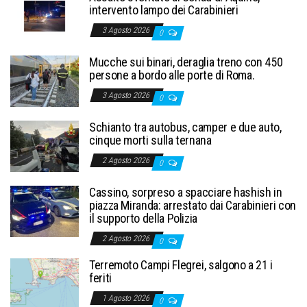
intervento lampo dei Carabinieri
3 Agosto 2026
0
Mucche sui binari, deraglia treno con 450
persone a bordo alle porte di Roma.
3 Agosto 2026
0
Schianto tra autobus, camper e due auto,
cinque morti sulla ternana
2 Agosto 2026
0
Cassino, sorpreso a spacciare hashish in
piazza Miranda: arrestato dai Carabinieri con
il supporto della Polizia
2 Agosto 2026
0
Terremoto Campi Flegrei, salgono a 21 i
feriti
1 Agosto 2026
0