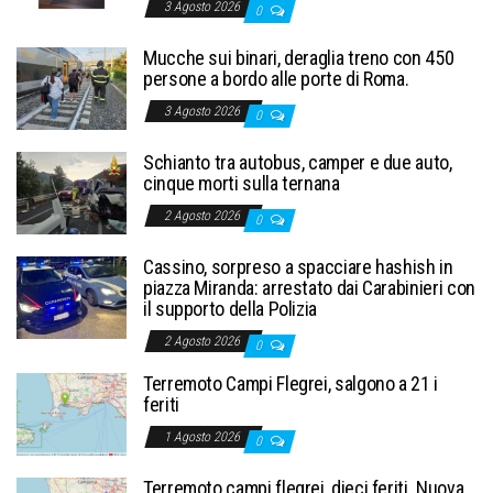
3 Agosto 2026
0
Mucche sui binari, deraglia treno con 450
persone a bordo alle porte di Roma.
3 Agosto 2026
0
Schianto tra autobus, camper e due auto,
cinque morti sulla ternana
2 Agosto 2026
0
Cassino, sorpreso a spacciare hashish in
piazza Miranda: arrestato dai Carabinieri con
il supporto della Polizia
2 Agosto 2026
0
Terremoto Campi Flegrei, salgono a 21 i
feriti
1 Agosto 2026
0
Terremoto campi flegrei, dieci feriti. Nuova