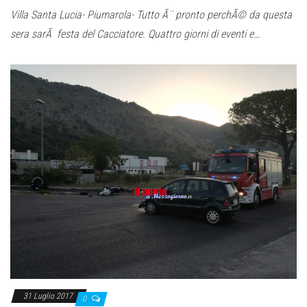
Villa Santa Lucia- Piumarola- Tutto Ã¨ pronto perchÃ© da questa
sera sarÃ festa del Cacciatore. Quattro giorni di eventi e…
31 Luglio 2017
0