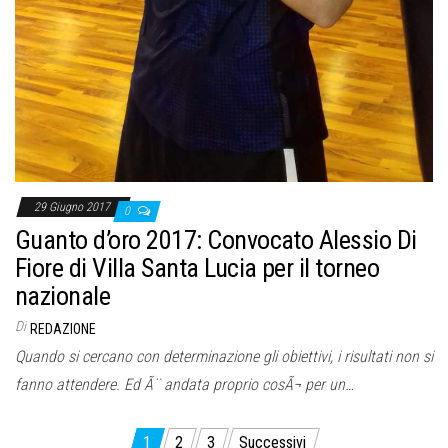
29 Giugno 2017
0
Guanto d’oro 2017: Convocato Alessio Di
Fiore di Villa Santa Lucia per il torneo
nazionale
Di
REDAZIONE
Quando si cercano con determinazione gli obiettivi, i risultati non si
fanno attendere. Ed Ã¨ andata proprio cosÃ¬ per un…
Paginazione
1
2
3
Successivi