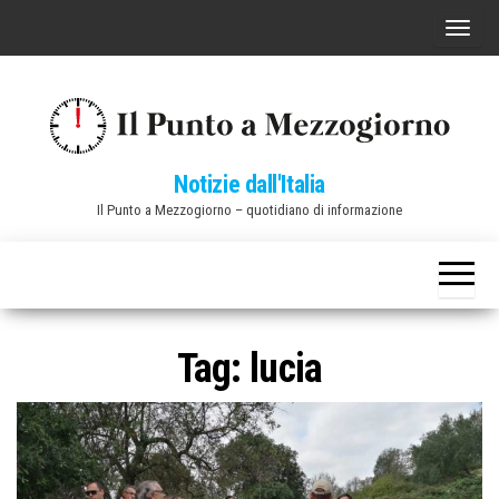
Vai
C
al
o
contenuto
m
m
u
Notizie dall'Italia
t
Il Punto a Mezzogiorno – quotidiano di informazione
a
n
a
v
i
Tag:
lucia
g
a
z
i