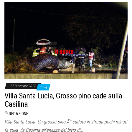
27 Dicembre 2017
0
Villa Santa Lucia, Grosso pino cade sulla
Casilina
Di
REDAZIONE
Villa Santa Lucia- Un grosso pino Ã¨ caduto in strada pochi minuti
fa sulla via Casilina all’altezza del bivio di…