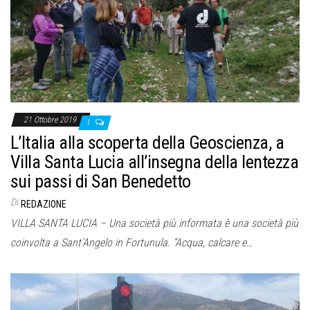
o
n
e
21 Ottobre 2019
1
L’Italia alla scoperta della Geoscienza, a
Villa Santa Lucia all’insegna della lentezza
sui passi di San Benedetto
Di
REDAZIONE
VILLA SANTA LUCIA – Una società più informata è una società più
coinvolta a Sant’Angelo in Fortunula. “Acqua, calcare e…