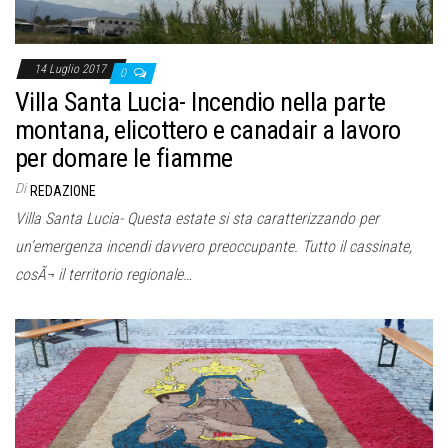
14 Luglio 2017
0
Villa Santa Lucia- Incendio nella parte
montana, elicottero e canadair a lavoro
per domare le fiamme
Di
REDAZIONE
Villa Santa Lucia- Questa estate si sta caratterizzando per
un’emergenza incendi davvero preoccupante. Tutto il cassinate,
cosÃ¬ il territorio regionale…