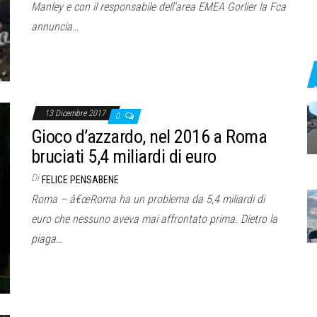
Manley e con il responsabile dell’area EMEA Gorlier la Fca
annuncia…
13 Dicembre 2017
0
Gioco d’azzardo, nel 2016 a Roma
bruciati 5,4 miliardi di euro
Di
FELICE PENSABENE
Roma – â€œRoma ha un problema da 5,4 miliardi di
euro che nessuno aveva mai affrontato prima. Dietro la
piaga…