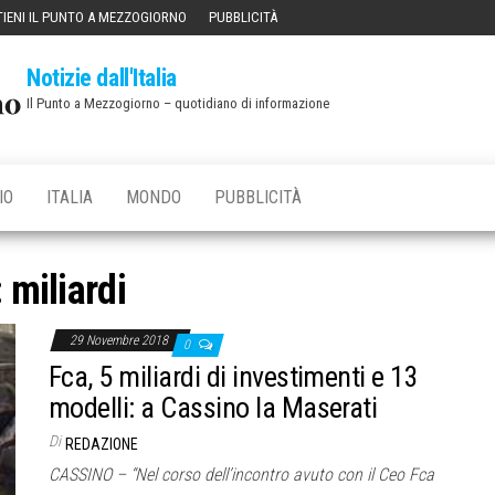
IENI IL PUNTO A MEZZOGIORNO
PUBBLICITÀ
Notizie dall'Italia
Il Punto a Mezzogiorno – quotidiano di informazione
IO
ITALIA
MONDO
PUBBLICITÀ
:
miliardi
29 Novembre 2018
0
Fca, 5 miliardi di investimenti e 13
modelli: a Cassino la Maserati
Di
REDAZIONE
CASSINO – “Nel corso dell’incontro avuto con il Ceo Fca