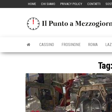
Vai
HOME
CHI SIAMO
PRIVACY POLICY
CONTATTI
SOST
al
contenuto
CASSINO
FROSINONE
ROMA
LAZ
Tag