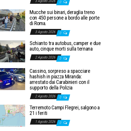
3 Agosto 2026
0
Mucche sui binari, deraglia treno
con 450 persone a bordo alle porte
di Roma.
3 Agosto 2026
0
Schianto tra autobus, camper e due
auto, cinque morti sulla ternana
2 Agosto 2026
0
Cassino, sorpreso a spacciare
hashish in piazza Miranda:
arrestato dai Carabinieri con il
supporto della Polizia
2 Agosto 2026
0
Terremoto Campi Flegrei, salgono a
21 i feriti
1 Agosto 2026
0