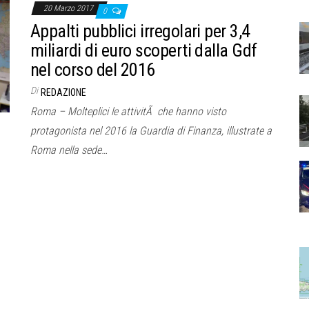
20 Marzo 2017
0
Appalti pubblici irregolari per 3,4
miliardi di euro scoperti dalla Gdf
nel corso del 2016
Di
REDAZIONE
Roma – Molteplici le attivitÃ che hanno visto
protagonista nel 2016 la Guardia di Finanza, illustrate a
Roma nella sede…