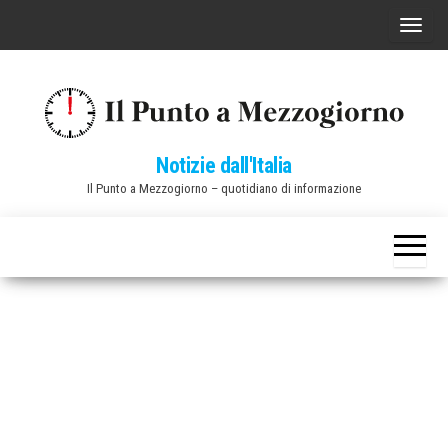
Vai
C
al
o
contenuto
m
m
u
Notizie dall'Italia
t
Il Punto a Mezzogiorno – quotidiano di informazione
a
n
a
v
i
g
a
z
i