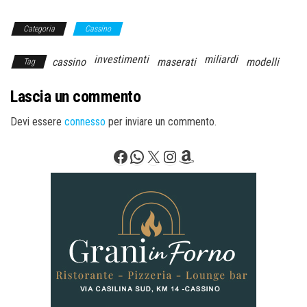
Categoria
Cassino
investimenti
miliardi
cassino
maserati
modelli
Tag
Lascia un commento
Devi essere
connesso
per inviare un commento.
Facebook
WhatsApp
X
Instagram
Amazon