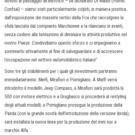
dovuto al passaggio all’elettrico – ha dichiarato Di Maulo (Fismic
Confsal) – siamo stati particolarmente colpiti, in maniera positiva,
dall’esposizione dei massimi vertici della Fca che raccolgono la
sfida lanciata dal compianto Marchionne e la rilanciano in avanti,
senza cedere alla tentazione di diminuire le attività produttive nel
nostro Paese. Condividiamo questo sforzo e ci impegniamo a
sostenerlo attivamente al fine di salvaguardare e di accrescere
l’occupazione nel settore automobilistico italiano”
Sono tre gli stabilimenti per i quali gli investimenti partiranno
immediatamente: Melfi, Mirafiori e Pomigliano. A Melfi verrà
introdotto il modello Jeep Compass, a Mirafiori sarà prodotta la
500 con motore elettrico e a Grugliasco si procederà al restyling
degli attuali modelli; a Pomigliano prosegue la produzione della
Panda (con la grande novità dell’introduzione della versione ibrida),
sarà installata la nuova linea per la produzione del mini suv a
marchio Alfa.