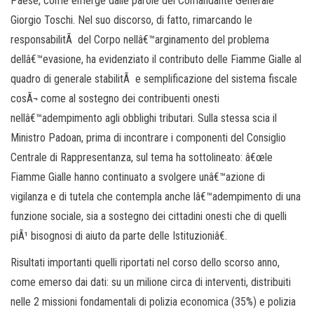
Paese, come emerge dalle parole del Comandante Generale
Giorgio Toschi. Nel suo discorso, di fatto, rimarcando le
responsabilitÃ del Corpo nellâ€™arginamento del problema
dellâ€™evasione, ha evidenziato il contributo delle Fiamme Gialle al
quadro di generale stabilitÃ e semplificazione del sistema fiscale
cosÃ¬ come al sostegno dei contribuenti onesti
nellâ€™adempimento agli obblighi tributari. Sulla stessa scia il
Ministro Padoan, prima di incontrare i componenti del Consiglio
Centrale di Rappresentanza, sul tema ha sottolineato: â€œle
Fiamme Gialle hanno continuato a svolgere unâ€™azione di
vigilanza e di tutela che contempla anche lâ€™adempimento di una
funzione sociale, sia a sostegno dei cittadini onesti che di quelli
piÃ¹ bisognosi di aiuto da parte delle Istituzioniâ€.
Risultati importanti quelli riportati nel corso dello scorso anno,
come emerso dai dati: su un milione circa di interventi, distribuiti
nelle 2 missioni fondamentali di polizia economica (35%) e polizia