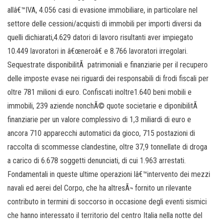
allâ€™IVA, 4.056 casi di evasione immobiliare, in particolare nel
settore delle cessioni/acquisti di immobili per importi diversi da
quelli dichiarati,4.629 datori di lavoro risultanti aver impiegato
10.449 lavoratori in â€œneroâ€ e 8.766 lavoratori irregolari.
Sequestrate disponibilitÃ patrimoniali e finanziarie per il recupero
delle imposte evase nei riguardi dei responsabili di frodi fiscali per
oltre 781 milioni di euro. Confiscati inoltre1.640 beni mobili e
immobili, 239 aziende nonchÃ© quote societarie e diponibilitÃ
finanziarie per un valore complessivo di 1,3 miliardi di euro e
ancora 710 apparecchi automatici da gioco, 715 postazioni di
raccolta di scommesse clandestine, oltre 37,9 tonnellate di droga
a carico di 6.678 soggetti denunciati, di cui 1.963 arrestati.
Fondamentali in queste ultime operazioni lâ€™intervento dei mezzi
navali ed aerei del Corpo, che ha altresÃ¬ fornito un rilevante
contributo in termini di soccorso in occasione degli eventi sismici
che hanno interessato il territorio del centro Italia nella notte del