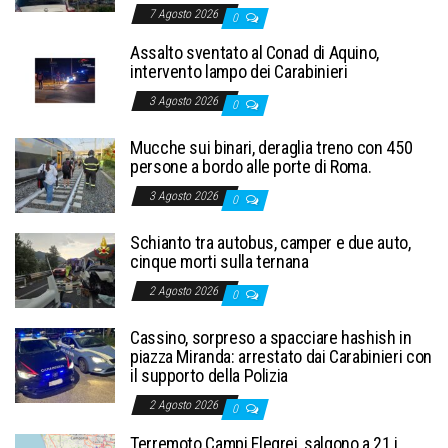
7 Agosto 2026
0
Assalto sventato al Conad di Aquino,
intervento lampo dei Carabinieri
3 Agosto 2026
0
Mucche sui binari, deraglia treno con 450
persone a bordo alle porte di Roma.
3 Agosto 2026
0
Schianto tra autobus, camper e due auto,
cinque morti sulla ternana
2 Agosto 2026
0
Cassino, sorpreso a spacciare hashish in
piazza Miranda: arrestato dai Carabinieri con
il supporto della Polizia
2 Agosto 2026
0
Terremoto Campi Flegrei, salgono a 21 i