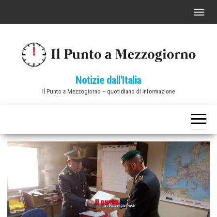
Vai
C
al
o
contenuto
m
m
u
Notizie dall'Italia
t
Il Punto a Mezzogiorno – quotidiano di informazione
a
n
a
v
i
g
a
z
i