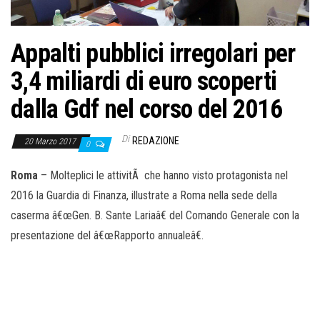
o
n
e
Appalti pubblici irregolari per
3,4 miliardi di euro scoperti
dalla Gdf nel corso del 2016
Di
REDAZIONE
20 Marzo 2017
0
Roma
– Molteplici le attivitÃ che hanno visto protagonista nel
2016 la Guardia di Finanza, illustrate a Roma nella sede della
caserma â€œGen. B. Sante Lariaâ€ del Comando Generale con la
presentazione del â€œRapporto annualeâ€.