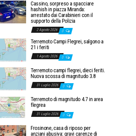
Cassino, sorpreso a spacciare
hashish in piazza Miranda:
arrestato dai Carabinieri con il
supporto della Polizia
2 Agosto 2026
0
Terremoto Campi Flegrei, salgono a
21 i feriti
1 Agosto 2026
0
Terremoto campi flegrei, dieci feriti.
Nuova scossa di magnitudo 3.8
31 Luglio 2026
0
Terremoto di magnitudo 4.7 in area
flegrea
31 Luglio 2026
0
Frosinone, casa di riposo per
anziani abusiva: gravi carenze di