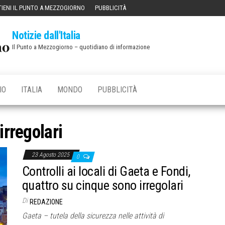
IENI IL PUNTO A MEZZOGIORNO
PUBBLICITÀ
Notizie dall'Italia
Il Punto a Mezzogiorno – quotidiano di informazione
IO
ITALIA
MONDO
PUBBLICITÀ
irregolari
23 Agosto 2025
0
Controlli ai locali di Gaeta e Fondi,
quattro su cinque sono irregolari
Di
REDAZIONE
Gaeta – tutela della sicurezza nelle attività di