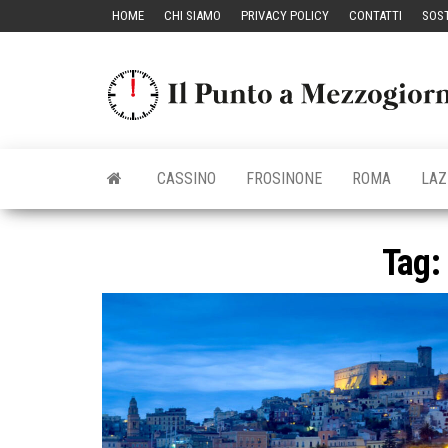
Vai
HOME
CHI SIAMO
PRIVACY POLICY
CONTATTI
SOST
al
contenuto
CASSINO
FROSINONE
ROMA
LAZ
Tag: