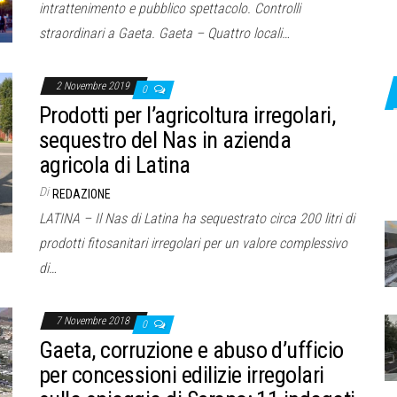
intrattenimento e pubblico spettacolo. Controlli
straordinari a Gaeta. Gaeta – Quattro locali…
2 Novembre 2019
0
Prodotti per l’agricoltura irregolari,
sequestro del Nas in azienda
agricola di Latina
Di
REDAZIONE
LATINA – Il Nas di Latina ha sequestrato circa 200 litri di
prodotti fitosanitari irregolari per un valore complessivo
di…
7 Novembre 2018
0
Gaeta, corruzione e abuso d’ufficio
per concessioni edilizie irregolari