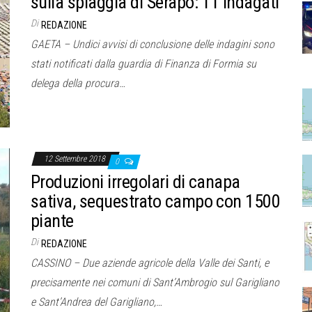
sulla spiaggia di Serapo: 11 indagati
Di
REDAZIONE
GAETA – Undici avvisi di conclusione delle indagini sono
stati notificati dalla guardia di Finanza di Formia su
delega della procura…
12 Settembre 2018
0
Produzioni irregolari di canapa
sativa, sequestrato campo con 1500
piante
Di
REDAZIONE
CASSINO – Due aziende agricole della Valle dei Santi, e
precisamente nei comuni di Sant’Ambrogio sul Garigliano
e Sant’Andrea del Garigliano,…