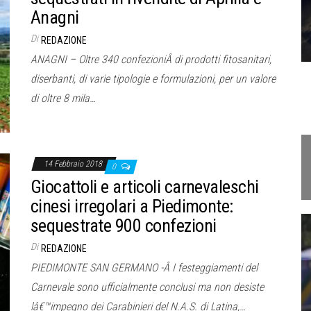
Anagni
Di
REDAZIONE
ANAGNI – Oltre 340 confezioniÂ di prodotti fitosanitari,
diserbanti, di varie tipologie e formulazioni, per un valore
di oltre 8 mila…
14 Febbraio 2018
0
Giocattoli e articoli carnevaleschi
cinesi irregolari a Piedimonte:
sequestrate 900 confezioni
Di
REDAZIONE
PIEDIMONTE SAN GERMANO -Â I festeggiamenti del
Carnevale sono ufficialmente conclusi ma non desiste
lâ€™impegno dei Carabinieri del N.A.S. di Latina,…