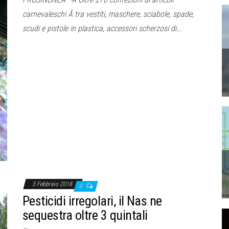
carnevaleschi Â tra vestiti, maschere, sciabole, spade,
scudi e pistole in plastica, accessori scherzosi di…
3 Febbraio 2018
0
Pesticidi irregolari, il Nas ne
sequestra oltre 3 quintali