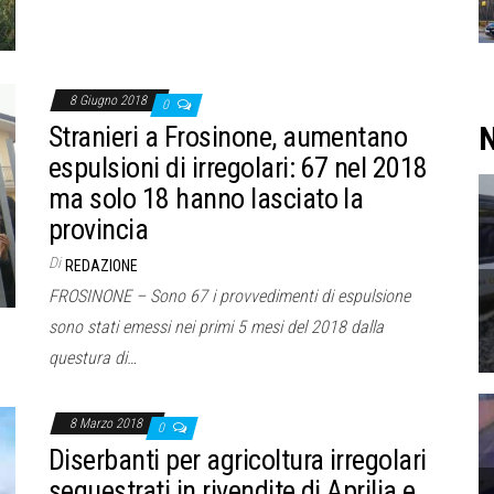
8 Giugno 2018
0
N
Stranieri a Frosinone, aumentano
espulsioni di irregolari: 67 nel 2018
ma solo 18 hanno lasciato la
provincia
Di
REDAZIONE
FROSINONE – Sono 67 i provvedimenti di espulsione
sono stati emessi nei primi 5 mesi del 2018 dalla
questura di…
8 Marzo 2018
0
Diserbanti per agricoltura irregolari
sequestrati in rivendite di Aprilia e