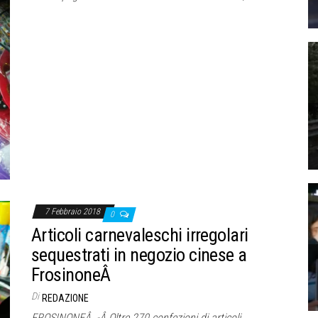
7 Febbraio 2018
0
Articoli carnevaleschi irregolari
sequestrati in negozio cinese a
FrosinoneÂ
Di
REDAZIONE
FROSINONEÂ -Â Oltre 270 confezioni di articoli