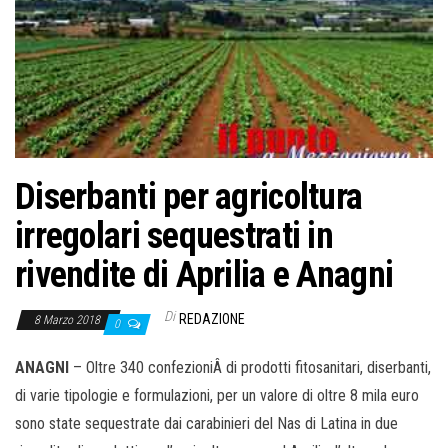
o
n
e
Diserbanti per agricoltura
irregolari sequestrati in
rivendite di Aprilia e Anagni
Di
REDAZIONE
8 Marzo 2018
0
ANAGNI
– Oltre 340 confezioniÂ di prodotti fitosanitari, diserbanti,
di varie tipologie e formulazioni, per un valore di oltre 8 mila euro
sono state sequestrate dai carabinieri del Nas di Latina in due