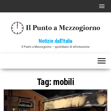
Vai
C
al
o
contenuto
m
m
u
Notizie dall'Italia
t
Il Punto a Mezzogiorno – quotidiano di informazione
a
n
a
v
i
Tag:
mobili
g
a
z
i