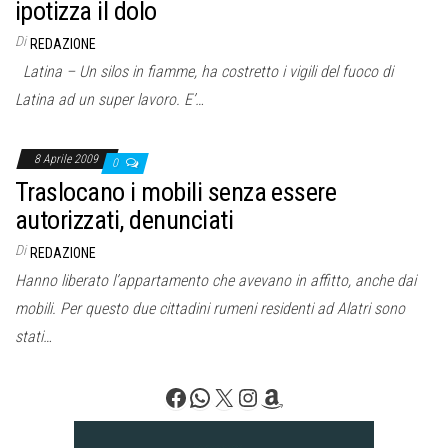
ipotizza il dolo
Di
REDAZIONE
Latina – Un silos in fiamme, ha costretto i vigili del fuoco di
Latina ad un super lavoro. E’…
8 Aprile 2009
0
Traslocano i mobili senza essere
autorizzati, denunciati
Di
REDAZIONE
Hanno liberato l’appartamento che avevano in affitto, anche dai
mobili. Per questo due cittadini rumeni residenti ad Alatri sono
stati…
Facebook
WhatsApp
X
Instagram
Amazon