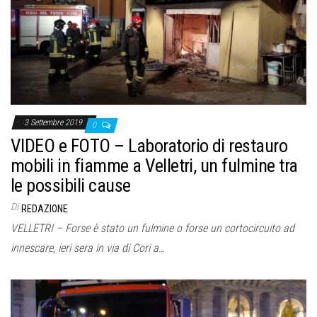
o
n
e
3 Settembre 2019
0
VIDEO e FOTO – Laboratorio di restauro
mobili in fiamme a Velletri, un fulmine tra
le possibili cause
Di
REDAZIONE
VELLETRI – Forse è stato un fulmine o forse un cortocircuito ad
innescare, ieri sera in via di Cori a…