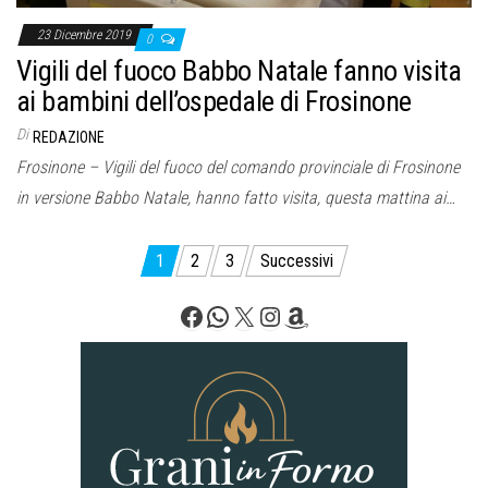
23 Dicembre 2019
0
Vigili del fuoco Babbo Natale fanno visita
ai bambini dell’ospedale di Frosinone
Di
REDAZIONE
Frosinone – Vigili del fuoco del comando provinciale di Frosinone
in versione Babbo Natale, hanno fatto visita, questa mattina ai…
Paginazione
1
2
3
Successivi
degli
Facebook
WhatsApp
X
Instagram
Amazon
articoli