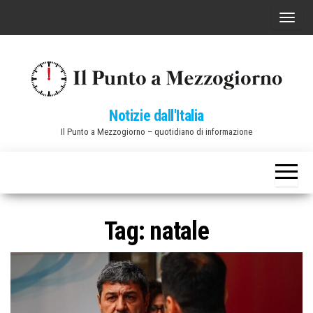
Vai
C
al
o
contenuto
m
m
u
Notizie dall'Italia
t
Il Punto a Mezzogiorno – quotidiano di informazione
a
n
a
v
i
Tag:
natale
g
a
z
i