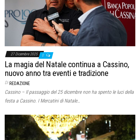
o
n
e
27 Dicembre 2025
0
La magia del Natale continua a Cassino,
nuovo anno tra eventi e tradizione
Di
REDAZIONE
Cassino – Il passaggio del 25 dicembre non ha spento le luci della
festa a Cassino. I Mercatini di Natale…