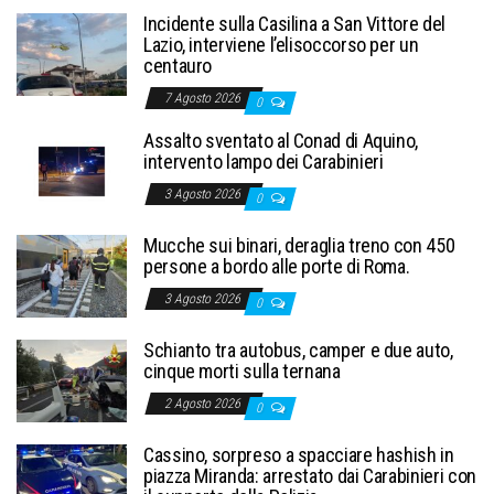
Incidente sulla Casilina a San Vittore del
Lazio, interviene l’elisoccorso per un
centauro
7 Agosto 2026
0
Assalto sventato al Conad di Aquino,
intervento lampo dei Carabinieri
3 Agosto 2026
0
Mucche sui binari, deraglia treno con 450
persone a bordo alle porte di Roma.
3 Agosto 2026
0
Schianto tra autobus, camper e due auto,
cinque morti sulla ternana
2 Agosto 2026
0
Cassino, sorpreso a spacciare hashish in
piazza Miranda: arrestato dai Carabinieri con