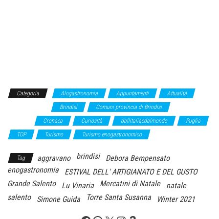
Categoria
Alogastronomia
Appuntamenti
Attualità
Bar dello sport
Brindisi
Comuni provincia di Brindisi
comunicato
stampa
Cronaca
Curiosità
dallitaliaedalmondo
Puglia
TOP
Turismo
Turismo enogastronomico
brindisi
aggravano
Debora Bempensato
Tag
enogastronomia
ESTIVAL DELL' ARTIGIANATO E DEL GUSTO
Grande Salento
Mercatini di Natale
Lu Vinaria
natale
salento
Torre Santa Susanna
Simone Guida
Winter 2021