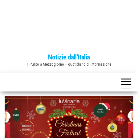
o
n
e
Notizie dall'Italia
Il Punto a Mezzogiorno – quotidiano di informazione