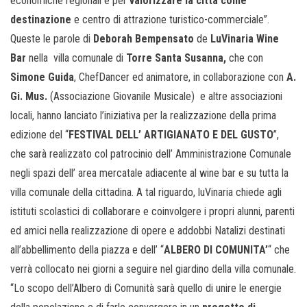
economiche regionali e per
valorizzare la città come
destinazione
e centro di attrazione turistico-commerciale”.
Queste le parole di
Deborah Bempensato
de
LuVinaria
Wine
Bar
nella villa comunale di
Torre Santa Susanna,
che con
Simone Guida
, ChefDancer ed animatore, in collaborazione con
A.
Gi. Mus.
(Associazione Giovanile Musicale) e altre associazioni
locali, hanno lanciato l’iniziativa per la realizzazione della prima
edizione del “
FESTIVAL DELL’ ARTIGIANATO E DEL GUSTO
”,
che sarà realizzato col patrocinio dell’ Amministrazione Comunale
negli spazi dell’ area mercatale adiacente al wine bar e su tutta la
villa comunale della cittadina. A tal riguardo, luVinaria chiede agli
istituti scolastici di collaborare e coinvolgere i propri alunni, parenti
ed amici nella realizzazione di opere e addobbi Natalizi destinati
all’abbellimento della piazza e dell’ “
ALBERO DI COMUNITA’
“ che
verrà collocato nei giorni a seguire nel giardino della villa comunale.
“Lo scopo dell’Albero di Comunità sarà quello di unire le energie