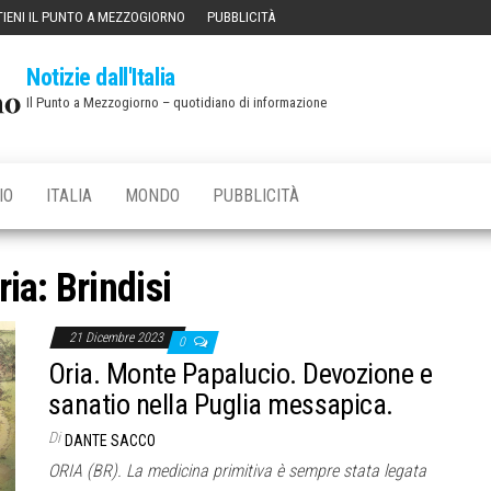
IENI IL PUNTO A MEZZOGIORNO
PUBBLICITÀ
Notizie dall'Italia
Il Punto a Mezzogiorno – quotidiano di informazione
IO
ITALIA
MONDO
PUBBLICITÀ
ria:
Brindisi
21 Dicembre 2023
0
Oria. Monte Papalucio. Devozione e
sanatio nella Puglia messapica.
Di
DANTE SACCO
ORIA (BR). La medicina primitiva è sempre stata legata