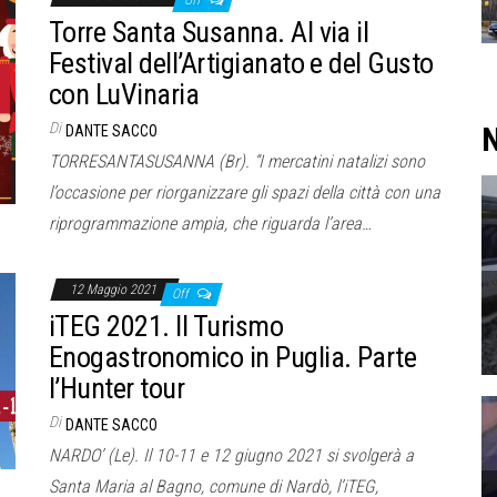
Off
Torre Santa Susanna. Al via il
Festival dell’Artigianato e del Gusto
con LuVinaria
Di
N
DANTE SACCO
TORRESANTASUSANNA (Br). “I mercatini natalizi sono
l’occasione per riorganizzare gli spazi della città con una
riprogrammazione ampia, che riguarda l’area…
12 Maggio 2021
Off
iTEG 2021. Il Turismo
Enogastronomico in Puglia. Parte
l’Hunter tour
Di
DANTE SACCO
NARDO’ (Le). Il 10-11 e 12 giugno 2021 si svolgerà a
Santa Maria al Bagno, comune di Nardò, l’iTEG,