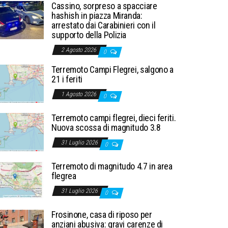
Cassino, sorpreso a spacciare
hashish in piazza Miranda:
arrestato dai Carabinieri con il
supporto della Polizia
2 Agosto 2026
0
Terremoto Campi Flegrei, salgono a
21 i feriti
1 Agosto 2026
0
Terremoto campi flegrei, dieci feriti.
Nuova scossa di magnitudo 3.8
31 Luglio 2026
0
Terremoto di magnitudo 4.7 in area
flegrea
31 Luglio 2026
0
Frosinone, casa di riposo per
anziani abusiva: gravi carenze di