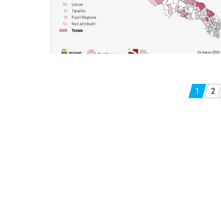
Paginazione
1
2
degli
articoli