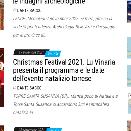
le indagini archeologiche
Di
DANTE SACCO
LECCE. Mercoledì 9 novembre 2022 si terrà, presso la
sede Soprintendenza Archeologia Belle Arti e Paesaggio
per le province di…
19 Dicembre 2021
Off
Christmas Festival 2021. Lu Vinaria
presenta il programma e le date
dell’evento natalizio torrese
Di
DANTE SACCO
TORRE SANTA SUSANNA (BR). Manca poco al Natale e a
Torre Santa Susanna si accendono luci e l’atmosfera
natalizia la…
25 Novembre 2021