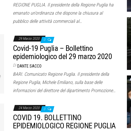
REGIONE PUGLIA. Il presidente della Regione Puglia ha
emanato un’ordinanza che dispone la chiusura al
pubblico delle attività commerciali al…
29 Marzo 2020
0
Covid-19 Puglia – Bollettino
epidemiologico del 29 marzo 2020
Di
DANTE SACCO
BARI. Comunicato Regione Puglia. Il presidente della
Regione Puglia, Michele Emiliano, sulla base delle
informazioni del direttore del dipartimento Promozione…
24 Marzo 2020
0
COVID 19. BOLLETTINO
EPIDEMIOLOGICO REGIONE PUGLIA