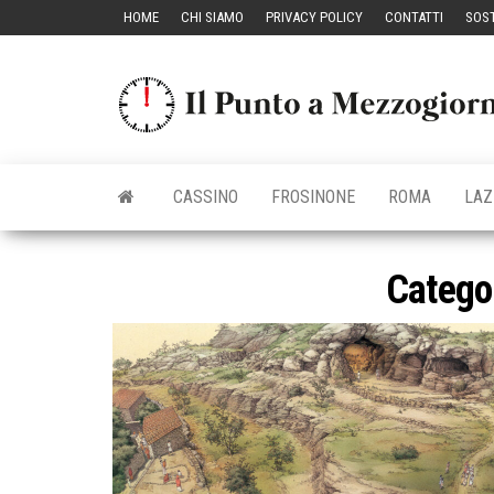
Vai
HOME
CHI SIAMO
PRIVACY POLICY
CONTATTI
SOST
al
contenuto
CASSINO
FROSINONE
ROMA
LAZ
Catego