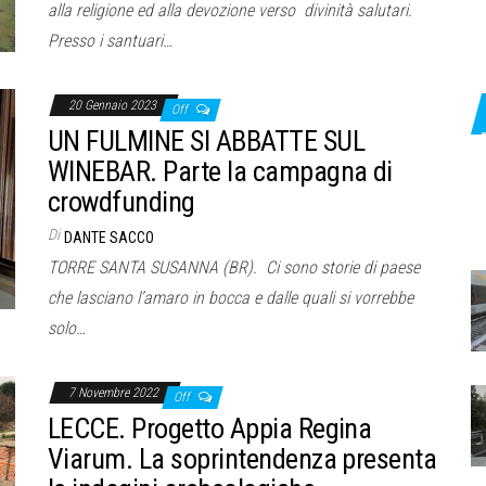
alla religione ed alla devozione verso divinità salutari.
Presso i santuari…
20 Gennaio 2023
Off
UN FULMINE SI ABBATTE SUL
WINEBAR. Parte la campagna di
crowdfunding
Di
DANTE SACCO
TORRE SANTA SUSANNA (BR). Ci sono storie di paese
che lasciano l’amaro in bocca e dalle quali si vorrebbe
solo…
7 Novembre 2022
Off
LECCE. Progetto Appia Regina
Viarum. La soprintendenza presenta