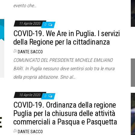
evento che…
11 Aprile 2020
0
COVID-19. We Are in Puglia. I servizi
della Regione per la cittadinanza
Di
DANTE SACCO
COMUNICATO DEL PRESIDENTE MICHELE EMILIANO
BARI. In Puglia nessuno deve sentirsi solo tra le mura
della propria abitazione. Sino al…
10 Aprile 2020
0
COVID-19. Ordinanza della regione
Puglia per la chiusura delle attività
commerciali a Pasqua e Pasquetta
Di
DANTE SACCO