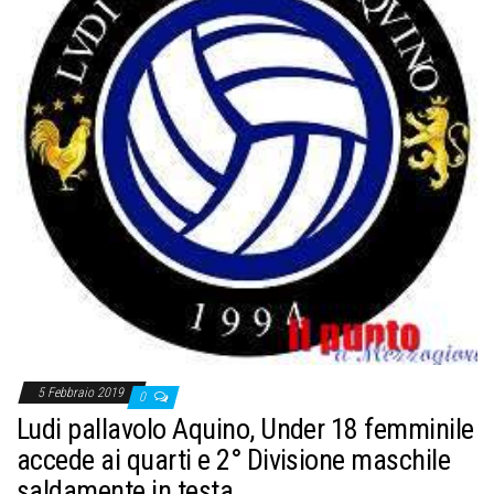
o
n
e
5 Febbraio 2019
0
Ludi pallavolo Aquino, Under 18 femminile
accede ai quarti e 2° Divisione maschile
saldamente in testa