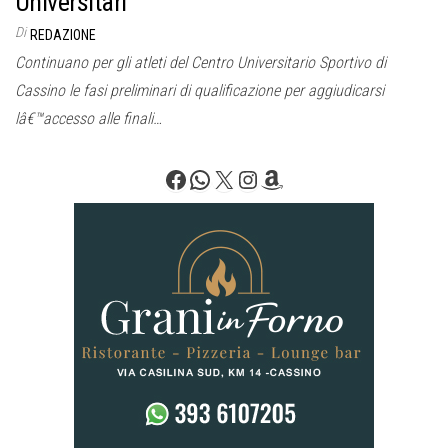
Universitari
Di
REDAZIONE
Continuano per gli atleti del Centro Universitario Sportivo di
Cassino le fasi preliminari di qualificazione per aggiudicarsi
lâ€™accesso alle finali…
Facebook
WhatsApp
X
Instagram
Amazon