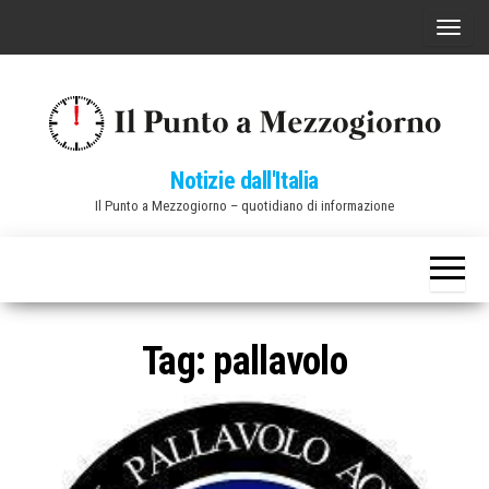
Vai
C
al
o
contenuto
m
m
u
Notizie dall'Italia
t
Il Punto a Mezzogiorno – quotidiano di informazione
a
n
a
v
i
Tag:
pallavolo
g
a
z
i