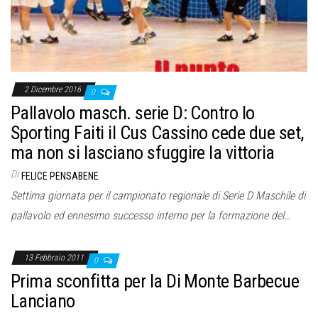
2 Dicembre 2016
0
Pallavolo masch. serie D: Contro lo
Sporting Faiti il Cus Cassino cede due set,
ma non si lasciano sfuggire la vittoria
Di
FELICE PENSABENE
Settima giornata per il campionato regionale di Serie D Maschile di
pallavolo ed ennesimo successo interno per la formazione del…
13 Febbraio 2011
0
Prima sconfitta per la Di Monte Barbecue
Lanciano