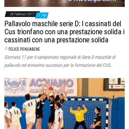
28 Febbraio 2017
0
Pallavolo maschile serie D: I cassinati del
Cus trionfano con una prestazione solida i
cassinati con una prestazione solida
Di
FELICE PENSABENE
Giornata 17 per il campionato regionale di Serie D maschile di
pallavolo ed ennesimo successo per la formazione del CUS…