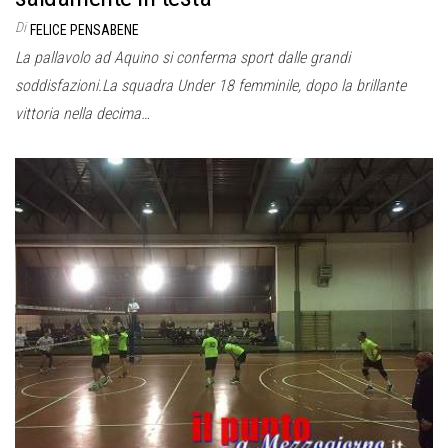
Di
FELICE PENSABENE
La pallavolo ad Aquino si conferma sport dalle grandi
soddisfazioni.La squadra Under 18 femminile, dopo la brillante
vittoria nella decima…