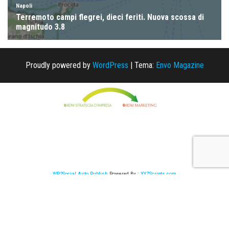
Proudly powered by
WordPress
|
Tema:
Envo Magazine
WP2Social Auto Publish
Powered By :
XYZScripts.com