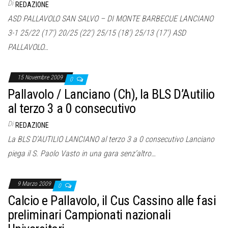
Di
REDAZIONE
ASD PALLAVOLO SAN SALVO – DI MONTE BARBECUE LANCIANO
3-1 25/22 (17′) 20/25 (22′) 25/15 (18′) 25/13 (17′) ASD
PALLAVOLO…
15 Novembre 2009
0
Pallavolo / Lanciano (Ch), la BLS D’Autilio
al terzo 3 a 0 consecutivo
Di
REDAZIONE
La BLS D’AUTILIO LANCIANO al terzo 3 a 0 consecutivo Lanciano
piega il S. Paolo Vasto in una gara senz’altro…
9 Marzo 2009
0
Calcio e Pallavolo, il Cus Cassino alle fasi
preliminari Campionati nazionali