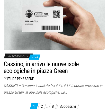
31 Gennaio 2019
0
Cassino, in arrivo le nuove isole
ecologiche in piazza Green
Di
FELICE PENSABENE
CASSINO – Saranno installate fra il 7 e il 17 febbraio prossimo in
piazza Green, le due isole ecologiche. Lo…
Paginazione
1
2
…
8
Successivi