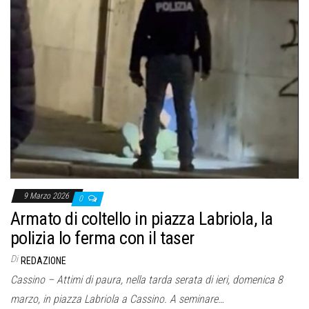
o
n
e
9 Marzo 2026
0
Armato di coltello in piazza Labriola, la
polizia lo ferma con il taser
Di
REDAZIONE
Cassino – Attimi di paura, nella tarda serata di ieri, domenica 8
marzo, in piazza Labriola a Cassino. A seminare…