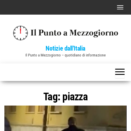
Vai
C
al
o
contenuto
m
m
u
Notizie dall'Italia
t
Il Punto a Mezzogiorno – quotidiano di informazione
a
n
a
v
i
Tag:
piazza
g
a
z
i