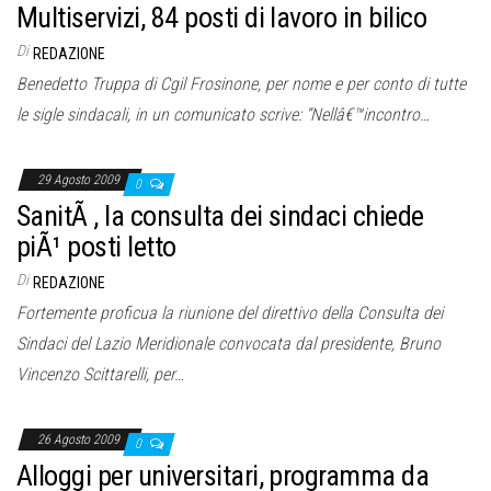
Multiservizi, 84 posti di lavoro in bilico
Di
REDAZIONE
Benedetto Truppa di Cgil Frosinone, per nome e per conto di tutte
le sigle sindacali, in un comunicato scrive: “Nellâ€™incontro…
29 Agosto 2009
0
SanitÃ , la consulta dei sindaci chiede
piÃ¹ posti letto
Di
REDAZIONE
Fortemente proficua la riunione del direttivo della Consulta dei
Sindaci del Lazio Meridionale convocata dal presidente, Bruno
Vincenzo Scittarelli, per…
26 Agosto 2009
0
Alloggi per universitari, programma da