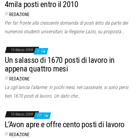
4mila posti entro il 2010
Di
REDAZIONE
Per far fronte alla crescente domanda di posti letto da parte dei
numerosi studenti universitari, la Regione Lazio, su proposta…
15 Marzo 2009
0
Un salasso di 1670 posti di lavoro in
appena quattro mesi
Di
REDAZIONE
La cgil lancia l’allarme: in pochi mesi, nel cassinate, si sono persi
ben 1670 posti di lavoro. Un dato che…
10 Marzo 2009
Off
L’Avon apre e offre cento posti di lavoro
Di
REDAZIONE