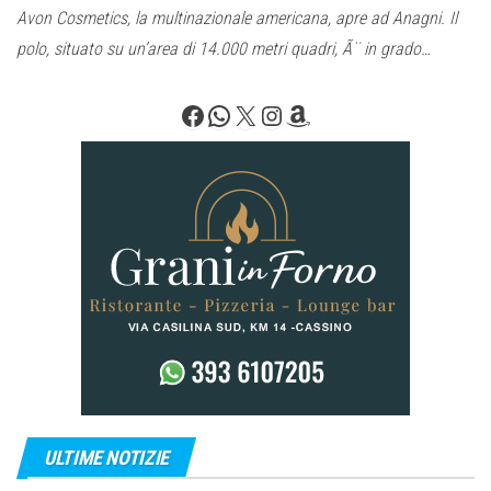
Avon Cosmetics, la multinazionale americana, apre ad Anagni. Il
polo, situato su un’area di 14.000 metri quadri, Ã¨ in grado…
Facebook
WhatsApp
X
Instagram
Amazon
ULTIME NOTIZIE