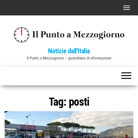
Vai
C
al
o
contenuto
m
m
u
Notizie dall'Italia
t
Il Punto a Mezzogiorno – quotidiano di informazione
a
n
a
v
i
Tag:
posti
g
a
z
i