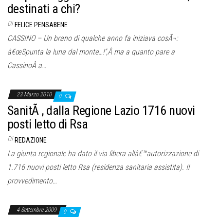
destinati a chi?
Di
FELICE PENSABENE
CASSINO – Un brano di qualche anno fa iniziava cosÃ¬:
â€œSpunta la luna dal monte…!“,Â ma a quanto pare a
CassinoÂ a…
23 Marzo 2010
0
SanitÃ , dalla Regione Lazio 1716 nuovi
posti letto di Rsa
Di
REDAZIONE
La giunta regionale ha dato il via libera allâ€™autorizzazione di
1.716 nuovi posti letto Rsa (residenza sanitaria assistita). Il
provvedimento…
4 Settembre 2009
0