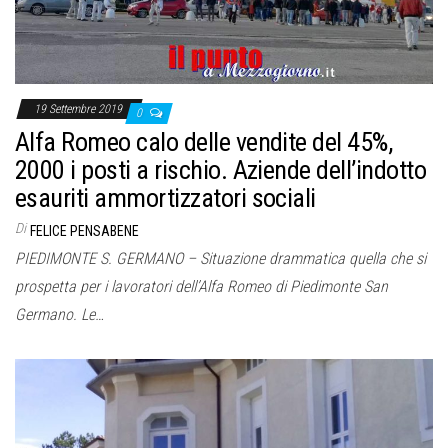
o
n
e
19 Settembre 2019
0
Alfa Romeo calo delle vendite del 45%,
2000 i posti a rischio. Aziende dell’indotto
esauriti ammortizzatori sociali
Di
FELICE PENSABENE
PIEDIMONTE S. GERMANO – Situazione drammatica quella che si
prospetta per i lavoratori dell’Alfa Romeo di Piedimonte San
Germano. Le…