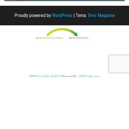
Proudly powered by
WordPress
|
Tema:
Envo Magazine
WP2Social Auto Publish
Powered By :
XYZScripts.com