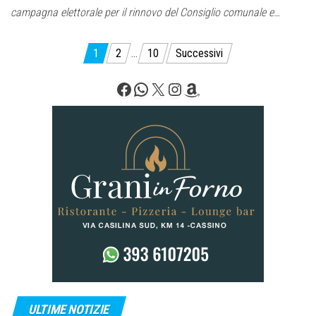
campagna elettorale per il rinnovo del Consiglio comunale e…
Paginazione
1
2
…
10
Successivi
degli
Facebook
WhatsApp
X
Instagram
Amazon
articoli
ULTIME NOTIZIE