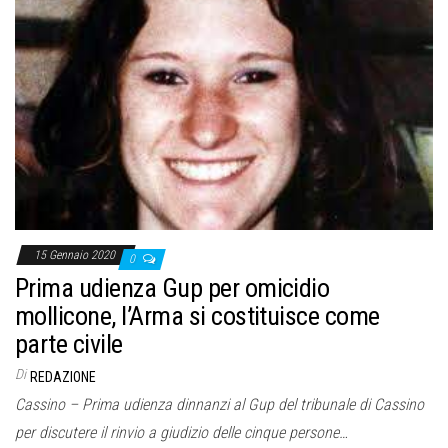
15 Gennaio 2020
0
Prima udienza Gup per omicidio
mollicone, l’Arma si costituisce come
parte civile
Di
REDAZIONE
Cassino – Prima udienza dinnanzi al Gup del tribunale di Cassino
per discutere il rinvio a giudizio delle cinque persone…