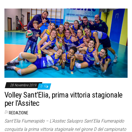
28 Novembre 2019
0
Volley Sant’Elia, prima vittoria stagionale
per l’Assitec
Di
REDAZIONE
Sant’Elia Fiumerapido – L’Assitec Saluspro Sant’Elia Fiumerapido
conquista la prima vittoria stagionale nel girone D del campionato