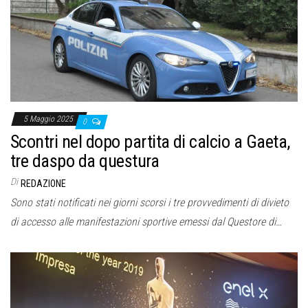
o
n
e
5 Maggio 2025
0
Scontri nel dopo partita di calcio a Gaeta,
tre daspo da questura
Di
REDAZIONE
Sono stati notificati nei giorni scorsi i tre provvedimenti di divieto
di accesso alle manifestazioni sportive emessi dal Questore di…