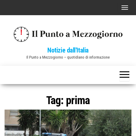
Vai
C
al
o
contenuto
m
m
u
Notizie dall'Italia
t
Il Punto a Mezzogiorno – quotidiano di informazione
a
n
a
v
i
Tag:
prima
g
a
z
i