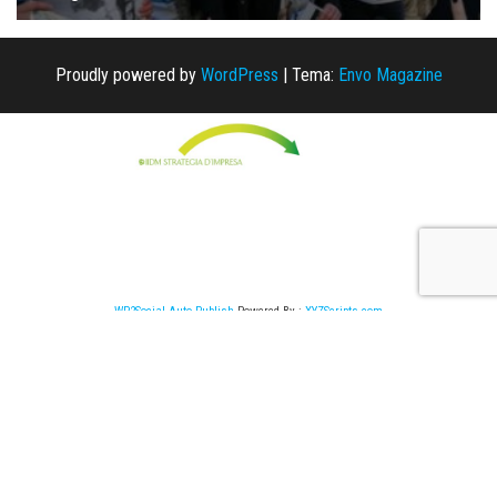
Proudly powered by
WordPress
|
Tema:
Envo Magazine
WP2Social Auto Publish
Powered By :
XYZScripts.com