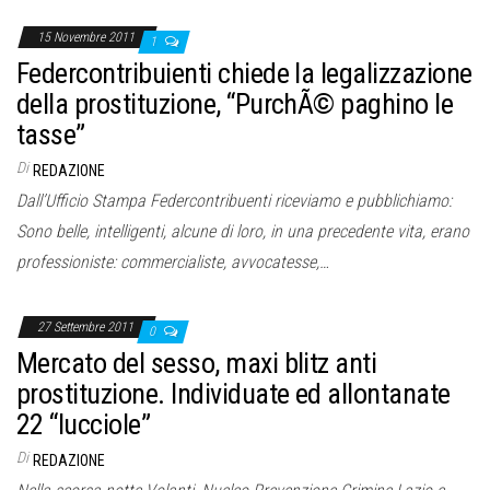
15 Novembre 2011
1
Federcontribuienti chiede la legalizzazione
della prostituzione, “PurchÃ© paghino le
tasse”
Di
REDAZIONE
Dall’Ufficio Stampa Federcontribuenti riceviamo e pubblichiamo:
Sono belle, intelligenti, alcune di loro, in una precedente vita, erano
professioniste: commercialiste, avvocatesse,…
27 Settembre 2011
0
Mercato del sesso, maxi blitz anti
prostituzione. Individuate ed allontanate
22 “lucciole”
Di
REDAZIONE