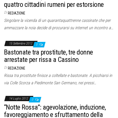
o
quattro cittadini rumeni per estorsione
n
Di
REDAZIONE
e
Singolare la vicenda di un quarantaquattrenne cassinate che per
ammazzare la noia decide di procurarsi su internet un incontro a…
15 Settembre 2012
0
Bastonate tra prostitute, tre donne
arrestate per rissa a Cassino
Di
REDAZIONE
Rissa tra prostitute finisce a coltellate e bastonate. A picchiarsi in
via Colle Scorza a Piedimonte San Germano, nei pressi…
14 Luglio 2012
0
“Notte Rossa”: agevolazione, induzione,
favoreggiamento e sfruttamento della