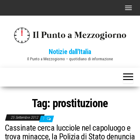
Vai
C
al
o
contenuto
m
m
u
Notizie dall'Italia
t
Il Punto a Mezzogiorno – quotidiano di informazione
a
n
a
v
i
Tag:
prostituzione
g
a
25 Settembre 2012
1
z
Cassinate cerca lucciole nel capoluogo e
i
trova minacce, la Polizia di Stato denuncia