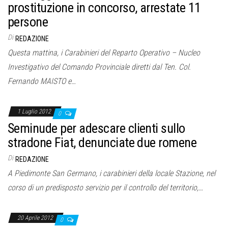
prostituzione in concorso, arrestate 11
persone
Di
REDAZIONE
Questa mattina, i Carabinieri del Reparto Operativo – Nucleo
Investigativo del Comando Provinciale diretti dal Ten. Col.
Fernando MAISTO e…
1 Luglio 2012
0
Seminude per adescare clienti sullo
stradone Fiat, denunciate due romene
Di
REDAZIONE
A Piedimonte San Germano, i carabinieri della locale Stazione, nel
corso di un predisposto servizio per il controllo del territorio,…
20 Aprile 2012
0