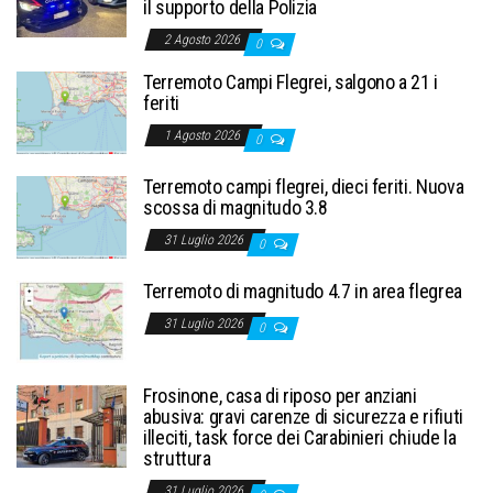
il supporto della Polizia
2 Agosto 2026
0
Terremoto Campi Flegrei, salgono a 21 i
feriti
1 Agosto 2026
0
Terremoto campi flegrei, dieci feriti. Nuova
scossa di magnitudo 3.8
31 Luglio 2026
0
Terremoto di magnitudo 4.7 in area flegrea
31 Luglio 2026
0
Frosinone, casa di riposo per anziani
abusiva: gravi carenze di sicurezza e rifiuti
illeciti, task force dei Carabinieri chiude la
struttura
31 Luglio 2026