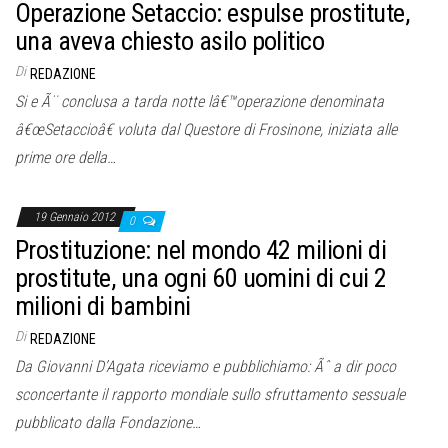
Operazione Setaccio: espulse prostitute,
una aveva chiesto asilo politico
Di
REDAZIONE
Si e Ã¨ conclusa a tarda notte lâ€™operazione denominata
â€œSetaccioâ€ voluta dal Questore di Frosinone, iniziata alle
prime ore della…
19 Gennaio 2012
0
Prostituzione: nel mondo 42 milioni di
prostitute, una ogni 60 uomini di cui 2
milioni di bambini
Di
REDAZIONE
Da Giovanni D’Agata riceviamo e pubblichiamo: Ãˆ a dir poco
sconcertante il rapporto mondiale sullo sfruttamento sessuale
pubblicato dalla Fondazione…