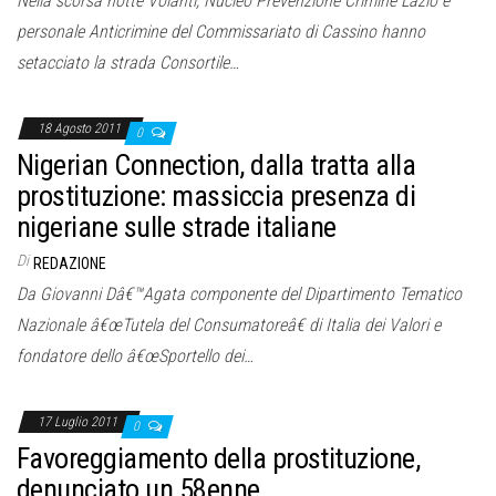
Nella scorsa notte Volanti, Nucleo Prevenzione Crimine Lazio e
personale Anticrimine del Commissariato di Cassino hanno
setacciato la strada Consortile…
18 Agosto 2011
0
Nigerian Connection, dalla tratta alla
prostituzione: massiccia presenza di
nigeriane sulle strade italiane
Di
REDAZIONE
Da Giovanni Dâ€™Agata componente del Dipartimento Tematico
Nazionale â€œTutela del Consumatoreâ€ di Italia dei Valori e
fondatore dello â€œSportello dei…
17 Luglio 2011
0
Favoreggiamento della prostituzione,
denunciato un 58enne