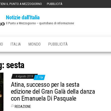
IENI IL PUNTO A MEZZOGIORNO
PUBBLICITÀ
Notizie dall'Italia
Il Punto a Mezzogiorno – quotidiano di informazione
IO
ITALIA
MONDO
PUBBLICITÀ
g:
sesta
6 Agosto 2019
0
Atina, successo per la sesta
edizione del Gran Galà della danza
con Emanuela Di Pasquale
Di
REDAZIONE