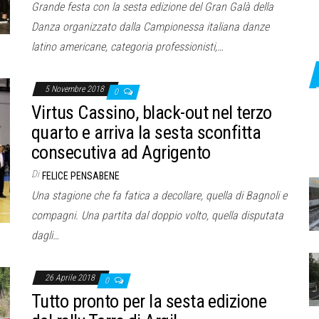
Grande festa con la sesta edizione del Gran Galà della
Danza organizzato dalla Campionessa italiana danze
latino americane, categoria professionisti,…
5 Novembre 2018
0
Virtus Cassino, black-out nel terzo
quarto e arriva la sesta sconfitta
consecutiva ad Agrigento
Di
FELICE PENSABENE
Una stagione che fa fatica a decollare, quella di Bagnoli e
compagni. Una partita dal doppio volto, quella disputata
dagli…
26 Aprile 2018
0
Tutto pronto per la sesta edizione