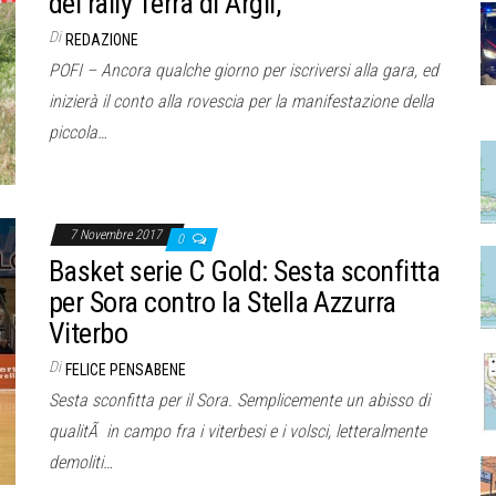
del rally Terra di Argil,
Di
REDAZIONE
POFI – Ancora qualche giorno per iscriversi alla gara, ed
inizierà il conto alla rovescia per la manifestazione della
piccola…
7 Novembre 2017
0
Basket serie C Gold: Sesta sconfitta
per Sora contro la Stella Azzurra
Viterbo
Di
FELICE PENSABENE
Sesta sconfitta per il Sora. Semplicemente un abisso di
qualitÃ in campo fra i viterbesi e i volsci, letteralmente
demoliti…