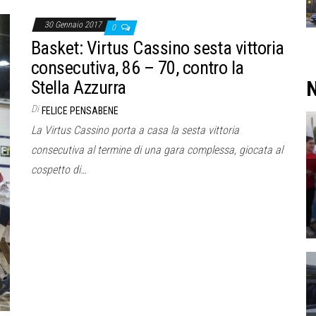
30 Gennaio 2017
0
Basket: Virtus Cassino sesta vittoria
consecutiva, 86 – 70, contro la
N
Stella Azzurra
Di
FELICE PENSABENE
La Virtus Cassino porta a casa la sesta vittoria
consecutiva al termine di una gara complessa, giocata al
cospetto di…