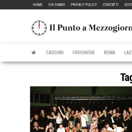
Vai
HOME
CHI SIAMO
PRIVACY POLICY
CONTATTI
SOST
al
contenuto
CASSINO
FROSINONE
ROMA
LAZ
Ta