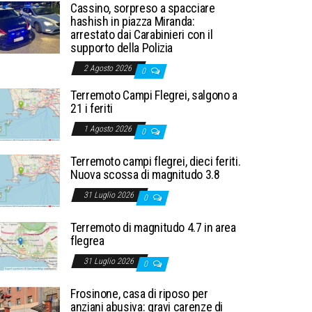
Cassino, sorpreso a spacciare
hashish in piazza Miranda:
arrestato dai Carabinieri con il
supporto della Polizia
2 Agosto 2026
0
Terremoto Campi Flegrei, salgono a
21 i feriti
1 Agosto 2026
0
Terremoto campi flegrei, dieci feriti.
Nuova scossa di magnitudo 3.8
31 Luglio 2026
0
Terremoto di magnitudo 4.7 in area
flegrea
31 Luglio 2026
0
Frosinone, casa di riposo per
anziani abusiva: gravi carenze di