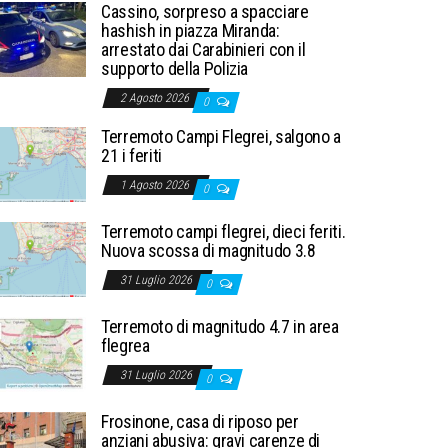
Cassino, sorpreso a spacciare
hashish in piazza Miranda:
arrestato dai Carabinieri con il
supporto della Polizia
2 Agosto 2026
0
Terremoto Campi Flegrei, salgono a
21 i feriti
1 Agosto 2026
0
Terremoto campi flegrei, dieci feriti.
Nuova scossa di magnitudo 3.8
31 Luglio 2026
0
Terremoto di magnitudo 4.7 in area
flegrea
31 Luglio 2026
0
Frosinone, casa di riposo per
anziani abusiva: gravi carenze di