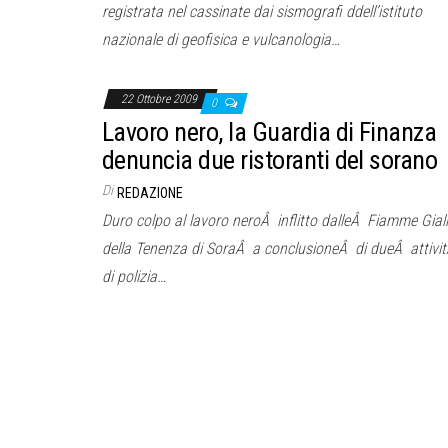
registrata nel cassinate dai sismografi ddell’istituto
nazionale di geofisica e vulcanologia…
22 Ottobre 2009
0
Lavoro nero, la Guardia di Finanza
denuncia due ristoranti del sorano
Di
REDAZIONE
Duro colpo al lavoro neroÂ inflitto dalleÂ Fiamme Gial
della Tenenza di SoraÂ a conclusioneÂ di dueÂ attivi
di polizia…