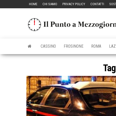
Vai
HOME
CHI SIAMO
PRIVACY POLICY
CONTATTI
SOST
al
contenuto
CASSINO
FROSINONE
ROMA
LAZ
Tag