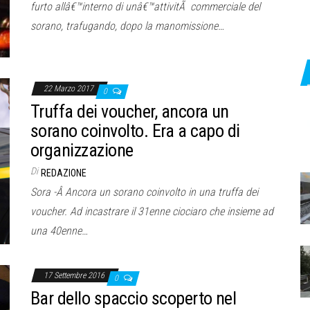
furto allâ€™interno di unâ€™attivitÃ commerciale del
sorano, trafugando, dopo la manomissione…
22 Marzo 2017
0
Truffa dei voucher, ancora un
sorano coinvolto. Era a capo di
organizzazione
Di
REDAZIONE
Sora -Â Ancora un sorano coinvolto in una truffa dei
voucher. Ad incastrare il 31enne ciociaro che insieme ad
una 40enne…
17 Settembre 2016
0
Bar dello spaccio scoperto nel