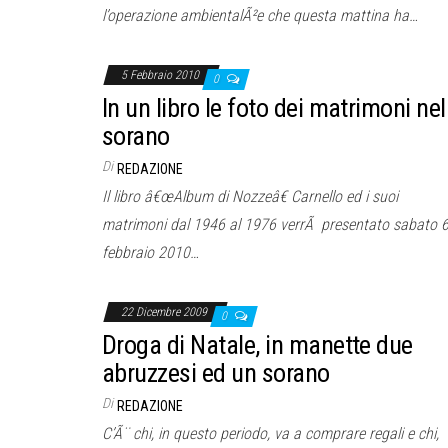
l’operazione ambientalÃ²e che questa mattina ha…
5 Febbraio 2010
0
In un libro le foto dei matrimoni nel
sorano
Di
REDAZIONE
Il libro â€œAlbum di Nozzeâ€ Carnello ed i suoi
matrimoni dal 1946 al 1976 verrÃ presentato sabato 
febbraio 2010…
22 Dicembre 2009
0
Droga di Natale, in manette due
abruzzesi ed un sorano
Di
REDAZIONE
C’Ã¨ chi, in questo periodo, va a comprare regali e chi,