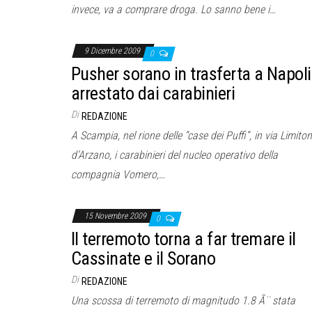
invece, va a comprare droga. Lo sanno bene i…
9 Dicembre 2009
0
Pusher sorano in trasferta a Napoli
arrestato dai carabinieri
Di
REDAZIONE
A Scampia, nel rione delle “case dei Puffi”, in via Limito
d’Arzano, i carabinieri del nucleo operativo della
compagnia Vomero,…
15 Novembre 2009
0
Il terremoto torna a far tremare il
Cassinate e il Sorano
Di
REDAZIONE
Una scossa di terremoto di magnitudo 1.8 Ã¨ stata