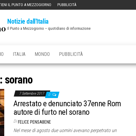
IENI IL PUNTO A MEZZOGIORNO
PUBBLICITÀ
Notizie dall'Italia
Il Punto a Mezzogiorno – quotidiano di informazione
IO
ITALIA
MONDO
PUBBLICITÀ
:
sorano
7 Settembre 2017
0
Arrestato e denunciato 37enne Rom
autore di furto nel sorano
Di
FELICE PENSABENE
Nel mese di agosto due uomini avevano perpetrato un