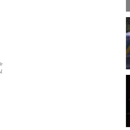
le
tÃ