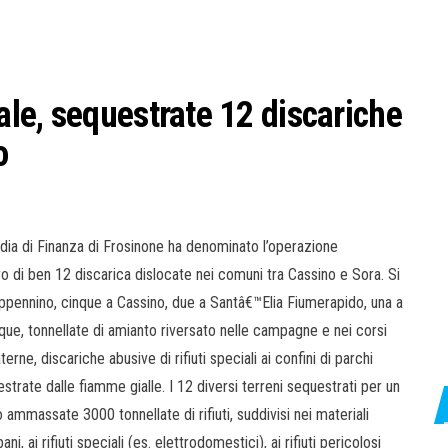
le, sequestrate 12 discariche
o
dia di Finanza di Frosinone ha denominato l’operazione
 di ben 12 discarica dislocate nei comuni tra Cassino e Sora. Si
 Appennino, cinque a Cassino, due a Santâ€™Elia Fiumerapido, una a
nque, tonnellate di amianto riversato nelle campagne e nei corsi
ne, discariche abusive di rifiuti speciali ai confini di parchi
strate dalle fiamme gialle. I 12 diversi terreni sequestrati per un
ammassate 3000 tonnellate di rifiuti, suddivisi nei materiali
bani, ai rifiuti speciali (es. elettrodomestici), ai rifiuti pericolosi