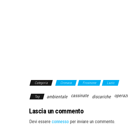
Categoria
Cronaca
Frosinone
Lazio
cassinate
operaz
ambientale
discariche
Tag
Lascia un commento
Devi essere
connesso
per inviare un commento.