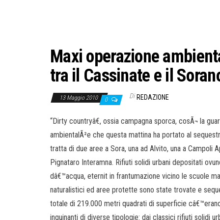
Maxi operazione ambienta
tra il Cassinate e il Soran
Di
REDAZIONE
13 Maggio 2010
0
“Dirty countryâ€, ossia campagna sporca, cosÃ¬ la guar
ambientalÃ²e che questa mattina ha portato al sequestro
tratta di due aree a Sora, una ad Alvito, una a Campoli
Pignataro Interamna. Rifiuti solidi urbani depositati ovu
dâ€™acqua, eternit in frantumazione vicino le scuole mater
naturalistici ed aree protette sono state trovate e seque
totale di 219.000 metri quadrati di superficie câ€™erano 
inquinanti di diverse tipologie: dai classici rifiuti solidi ur