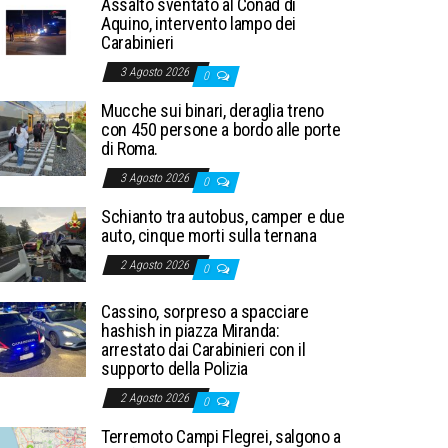
Assalto sventato al Conad di
Aquino, intervento lampo dei
Carabinieri
3 Agosto 2026
0
Mucche sui binari, deraglia treno
con 450 persone a bordo alle porte
di Roma.
3 Agosto 2026
0
Schianto tra autobus, camper e due
auto, cinque morti sulla ternana
2 Agosto 2026
0
Cassino, sorpreso a spacciare
hashish in piazza Miranda:
arrestato dai Carabinieri con il
supporto della Polizia
2 Agosto 2026
0
Terremoto Campi Flegrei, salgono a