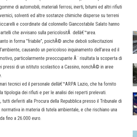
omme di automobili, materiali ferrosi, inerti, bitumi ed altri rifiuti
i, vernici, solventi ed altre sostanze chimiche disperse su terreni
Ciccarelli e coordinate dal colonnello Giancostabile Salato hanno
rtelli che avvisano sulla pericolositÃ dellâ€™area.
nto in forma ”friabile”, poichÃ© anche deboli sollecitazioni
ell’ambiente, causando un pericoloso inquinamento dell’area ed il
motivo, particolarmente preoccupante Ã¨ risultata la scoperta di
 pressi di un istituto scolastico a Cassino, nonchÃ© in aree
e.
zionari tecnici ed il personale dellâ€™ARPA Lazio, che ha fornito
tipologia dei rifiuti e per le analisi dei reperti prelevati.
i, tutti deferiti alla Procura della Repubblica presso il Tribunale di
a normativa in materia di tutela ambientale, e che rischiano una
a fino a 26.000 euro.