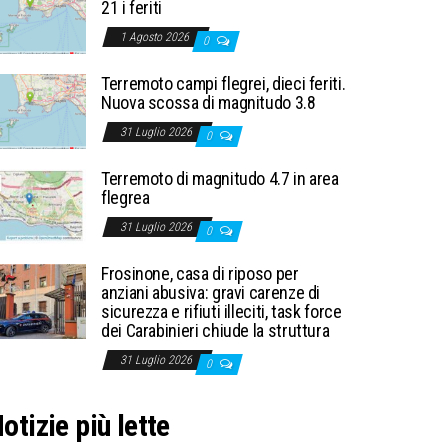
21 i feriti
1 Agosto 2026
0
Terremoto campi flegrei, dieci feriti.
Nuova scossa di magnitudo 3.8
31 Luglio 2026
0
Terremoto di magnitudo 4.7 in area
flegrea
31 Luglio 2026
0
Frosinone, casa di riposo per
anziani abusiva: gravi carenze di
sicurezza e rifiuti illeciti, task force
dei Carabinieri chiude la struttura
31 Luglio 2026
0
otizie più lette