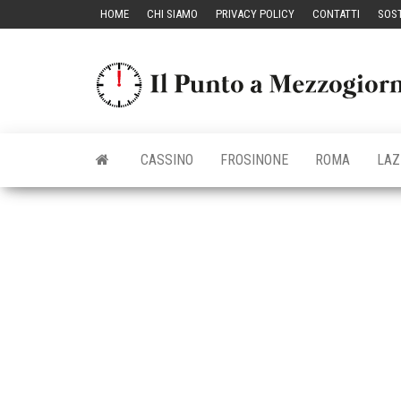
Vai
HOME
CHI SIAMO
PRIVACY POLICY
CONTATTI
SOST
al
contenuto
CASSINO
FROSINONE
ROMA
LAZ