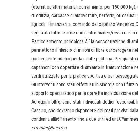
(eternit ed altri materiali con amianto, per 150.000 kg), g
di edilizia, carcasse di autovetture, batterie, oli esaust
agricoli. I finanzieri al comando del capitano Vincenzo 
segnalato tutte le aree con nastro bianco/rosso e con ca
Particolarmente pericolosa Ã¨ la concentrazione di amia
permettono il rilascio di milioni di fibre cancerogene n
conseguente rischio per la salute pubblica. Per questo 
capannoni con coperture di amianto in frantumazione nei
verdi utilizzate per la pratica sportiva e per passeggiat
Gli interventi sono stati effettuati in sinergia con i fun
supporto specialistico per la corretta individuazione della 
Ad oggi, inoltre, sono stati individuati dodici responsabil
Cassino, che dovranno rispondere dei reati previsti dall
condanna allâ€™arresto fino a due anni ed unâ€™ammend
ermadei@libero.it