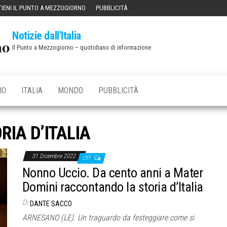
IENI IL PUNTO A MEZZOGIORNO
PUBBLICITÀ
Notizie dall'Italia
Il Punto a Mezzogiorno – quotidiano di informazione
IO
ITALIA
MONDO
PUBBLICITÀ
RIA D’ITALIA
31 Dicembre 2022
Off
Nonno Uccio. Da cento anni a Mater
Domini raccontando la storia d’Italia
Di
DANTE SACCO
ARNESANO (LE). Un traguardo da festeggiare come si