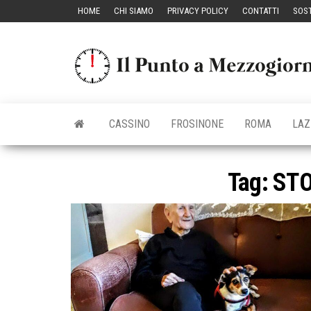
Vai
HOME
CHI SIAMO
PRIVACY POLICY
CONTATTI
SOST
al
contenuto
CASSINO
FROSINONE
ROMA
LAZ
Tag:
STO