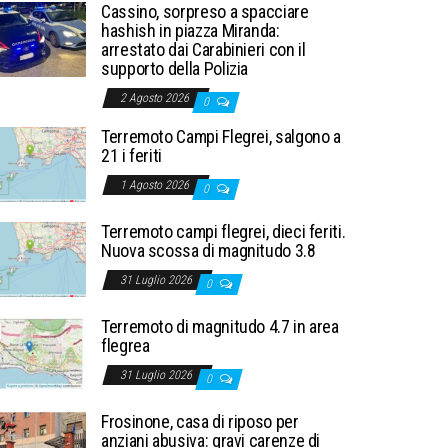
Cassino, sorpreso a spacciare
hashish in piazza Miranda:
arrestato dai Carabinieri con il
supporto della Polizia
2 Agosto 2026
0
Terremoto Campi Flegrei, salgono a
21 i feriti
1 Agosto 2026
0
Terremoto campi flegrei, dieci feriti.
Nuova scossa di magnitudo 3.8
31 Luglio 2026
0
Terremoto di magnitudo 4.7 in area
flegrea
31 Luglio 2026
0
Frosinone, casa di riposo per
anziani abusiva: gravi carenze di