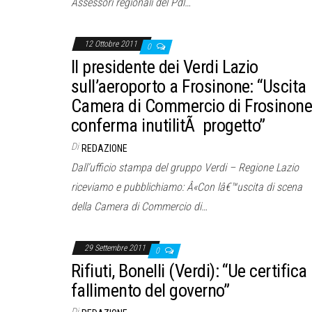
Assessori regionali del Pdl…
12 Ottobre 2011
0
Il presidente dei Verdi Lazio
sull’aeroporto a Frosinone: “Uscita
Camera di Commercio di Frosinon
conferma inutilitÃ progetto”
Di
REDAZIONE
Dall’ufficio stampa del gruppo Verdi – Regione Lazio
riceviamo e pubblichiamo: Â«Con lâ€™uscita di scena
della Camera di Commercio di…
29 Settembre 2011
0
Rifiuti, Bonelli (Verdi): “Ue certifica
fallimento del governo”
Di