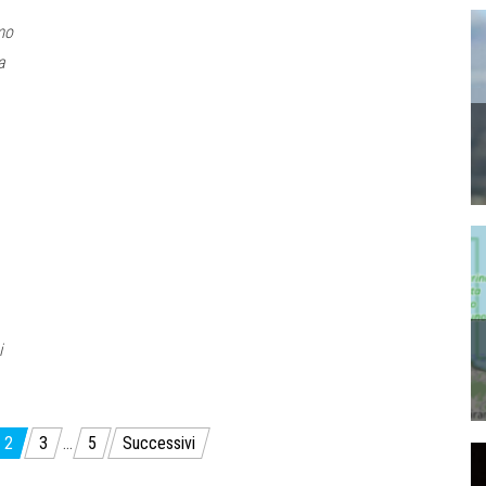
mo
a
a
i
2
3
…
5
Successivi