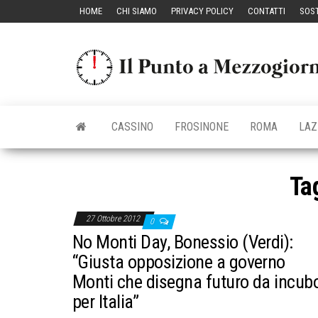
Vai
HOME
CHI SIAMO
PRIVACY POLICY
CONTATTI
SOST
al
contenuto
CASSINO
FROSINONE
ROMA
LAZ
Ta
27 Ottobre 2012
0
No Monti Day, Bonessio (Verdi):
“Giusta opposizione a governo
Monti che disegna futuro da incub
per Italia”