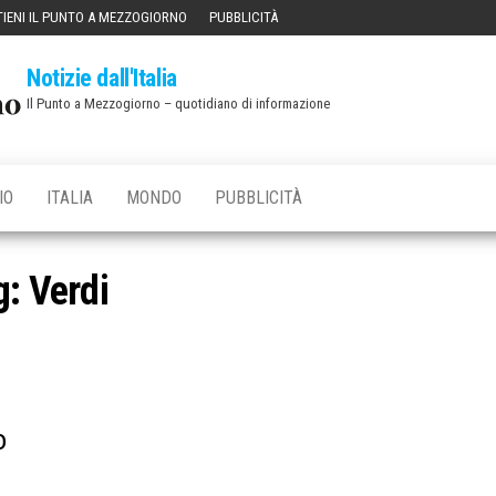
IENI IL PUNTO A MEZZOGIORNO
PUBBLICITÀ
Notizie dall'Italia
Il Punto a Mezzogiorno – quotidiano di informazione
IO
ITALIA
MONDO
PUBBLICITÀ
g:
Verdi
o