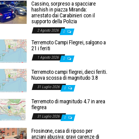
Cassino, sorpreso a spacciare
hashish in piazza Miranda:
arrestato dai Carabinieri con il
supporto della Polizia
2 Agosto 2026
0
Terremoto Campi Flegrei, salgono a
21 i feriti
1 Agosto 2026
0
Terremoto campi flegrei, dieci feriti.
Nuova scossa di magnitudo 3.8
31 Luglio 2026
0
Terremoto di magnitudo 4.7 in area
flegrea
31 Luglio 2026
0
Frosinone, casa di riposo per
anziani abusiva: gravi carenze di