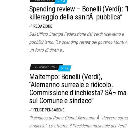
0
Spending review – Bonelli (Verdi): “
killeraggio della sanitÃ pubblica”
Di
REDAZIONE
Dall’Ufficio Stampa Federazione dei Verdi riceviamo e
pubblichiamo: “La spending review del governo Monti Ã
un furto di diritti e…
4 Febbraio 2012
0
Maltempo: Bonelli (Verdi),
“Alemanno surreale e ridicolo.
Commissione d’inchiesta? SÃ¬ ma
sul Comune e sindaco”
Di
FELICE PENSABENE
“Il sindaco di Roma Gianni Alemanno Ã¨ davvero surrea
e ridicolo”. Lo afferma il Presidente nazionale dei Verdi