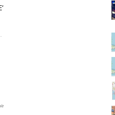
E’
¨
le