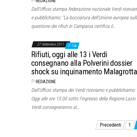
REDAZIONE
Dall’Ufficio stampa federazione nazionale Verdi ricevia
e pubblichiamo: “La bocciatura dell’Unione europea sull
questione dei rifiuti in Campania certifica il…
27 Settembre 2011
0
Rifiuti, oggi alle 13 i Verdi
consegnano alla Polverini dossier
shock su inquinamento Malagrott
Di
REDAZIONE
Dall’Ufficio stampa dei Verdi riceviamo e pubblichiamo:
Oggi alle ore 13.00 sotto l’ingresso della Regione Lazio 
Verdi consegneranno al…
Paginazione
Precedenti
1
degli