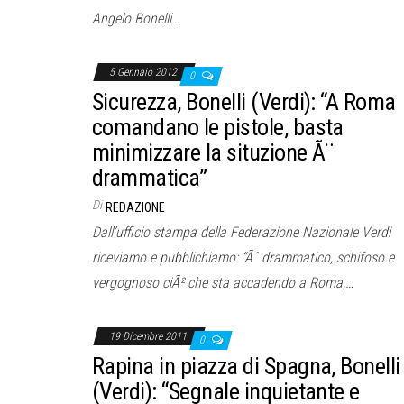
Angelo Bonelli…
5 Gennaio 2012
0
Sicurezza, Bonelli (Verdi): “A Roma
comandano le pistole, basta
minimizzare la situzione Ã¨
drammatica”
Di
REDAZIONE
Dall’ufficio stampa della Federazione Nazionale Verdi
riceviamo e pubblichiamo: “Ãˆ drammatico, schifoso e
vergognoso ciÃ² che sta accadendo a Roma,…
19 Dicembre 2011
0
Rapina in piazza di Spagna, Bonelli
(Verdi): “Segnale inquietante e