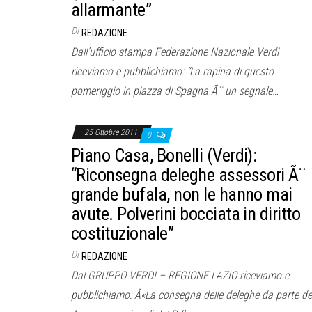
allarmante”
Di
REDAZIONE
Dall’ufficio stampa Federazione Nazionale Verdi
riceviamo e pubblichiamo: “La rapina di questo
pomeriggio in piazza di Spagna Ã¨ un segnale…
25 Ottobre 2011
0
Piano Casa, Bonelli (Verdi):
“Riconsegna deleghe assessori Ã¨
grande bufala, non le hanno mai
avute. Polverini bocciata in diritto
costituzionale”
Di
REDAZIONE
Dal GRUPPO VERDI – REGIONE LAZIO riceviamo e
pubblichiamo: Â«La consegna delle deleghe da parte de