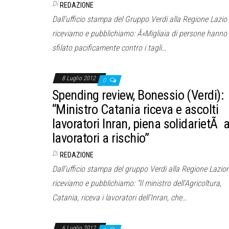
Di
REDAZIONE
Dall’ufficio stampa del Gruppo Verdi alla Regione Lazio
riceviamo e pubblichiamo: Â«Migliaia di persone hanno
sfilato pacificamente contro i tagli…
8 Luglio 2012
0
Spending review, Bonessio (Verdi):
“Ministro Catania riceva e ascolti
lavoratori Inran, piena solidarietÃ 
lavoratori a rischio”
Di
REDAZIONE
Dall’ufficio stampa del gruppo Verdi alla Regione Lazio
riceviamo e pubblichiamo: “Il ministro dell’Agricoltura,
Catania, riceva i lavoratori dell’Inran, che…
6 Luglio 2012