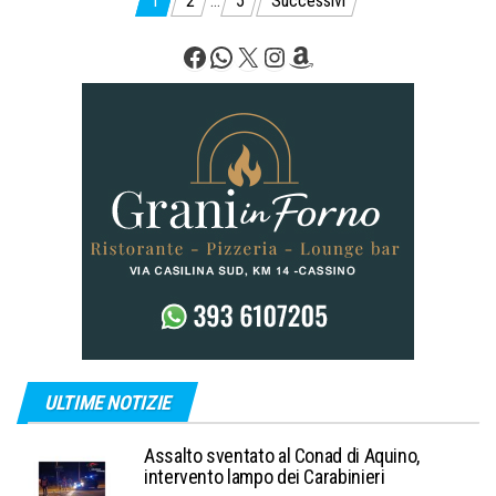
Paginazione
1
2
…
5
Successivi
degli
Facebook
WhatsApp
X
Instagram
Amazon
articoli
ULTIME NOTIZIE
Assalto sventato al Conad di Aquino,
intervento lampo dei Carabinieri