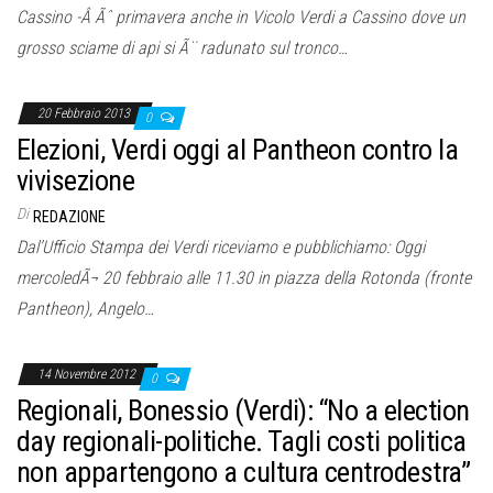
Cassino -Â Ãˆ primavera anche in Vicolo Verdi a Cassino dove un
grosso sciame di api si Ã¨ radunato sul tronco…
20 Febbraio 2013
0
Elezioni, Verdi oggi al Pantheon contro la
vivisezione
Di
REDAZIONE
Dal’Ufficio Stampa dei Verdi riceviamo e pubblichiamo: Oggi
mercoledÃ¬ 20 febbraio alle 11.30 in piazza della Rotonda (fronte
Pantheon), Angelo…
14 Novembre 2012
0
Regionali, Bonessio (Verdi): “No a election
day regionali-politiche. Tagli costi politica
non appartengono a cultura centrodestra”