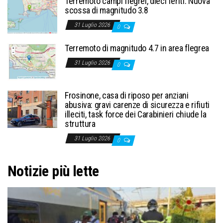
Terremoto campi flegrei, dieci feriti. Nuova
scossa di magnitudo 3.8
31 Luglio 2026
0
Terremoto di magnitudo 4.7 in area flegrea
31 Luglio 2026
0
Frosinone, casa di riposo per anziani
abusiva: gravi carenze di sicurezza e rifiuti
illeciti, task force dei Carabinieri chiude la
struttura
31 Luglio 2026
0
Notizie più lette