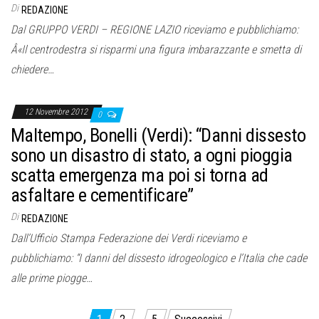
Di
REDAZIONE
Dal GRUPPO VERDI – REGIONE LAZIO riceviamo e pubblichiamo:
Â«Il centrodestra si risparmi una figura imbarazzante e smetta di
chiedere…
12 Novembre 2012
0
Maltempo, Bonelli (Verdi): “Danni dissesto
sono un disastro di stato, a ogni pioggia
scatta emergenza ma poi si torna ad
asfaltare e cementificare”
Di
REDAZIONE
Dall’Ufficio Stampa Federazione dei Verdi riceviamo e
pubblichiamo: “I danni del dissesto idrogeologico e l’Italia che cade
alle prime piogge…