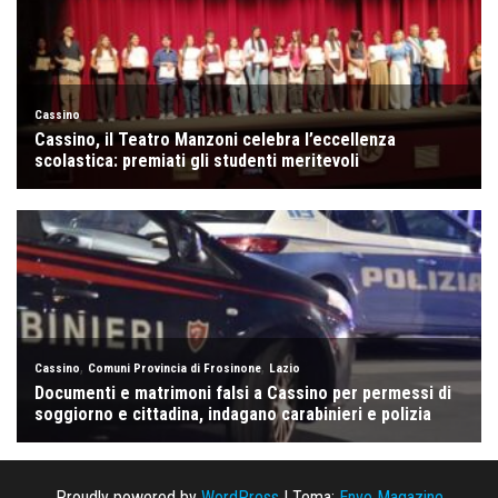
Proudly powered by
WordPress
|
Tema:
Envo Magazine