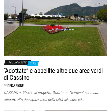
o
n
e
16 Luglio 2018
0
“Adottate” e abbellite altre due aree verdi
di Cassino
Di
REDAZIONE
CASSINO – “Grazie al progetto “Adotta un Giardino” sono state
affidate altri due spazi verdi della città alle cure ed…