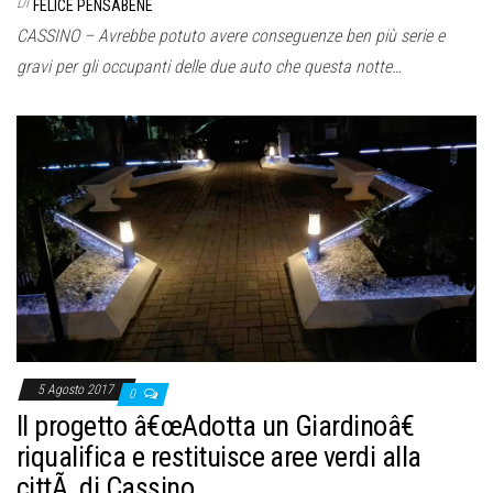
Di
FELICE PENSABENE
CASSINO – Avrebbe potuto avere conseguenze ben più serie e
gravi per gli occupanti delle due auto che questa notte…
5 Agosto 2017
0
Il progetto â€œAdotta un Giardinoâ€
riqualifica e restituisce aree verdi alla
cittÃ di Cassino