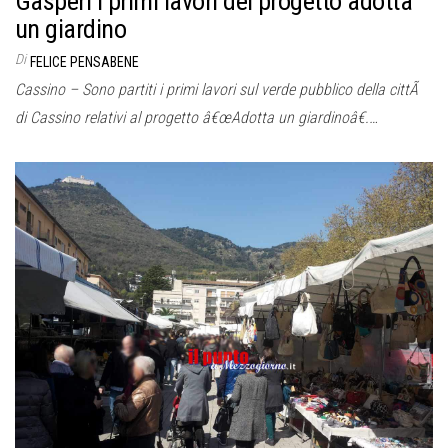
Gasperi i primi lavori del progetto adotta
un giardino
Di
FELICE PENSABENE
Cassino – Sono partiti i primi lavori sul verde pubblico della cittÃ
di Cassino relativi al progetto â€œAdotta un giardinoâ€.…