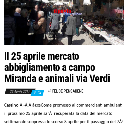
o
n
e
Il 25 aprile mercato
abbigliamento a campo
Miranda e animali via Verdi
Di
FELICE PENSABENE
22 Aprile 2017
0
Cassino
Â -Â Â
â€œCome promesso ai commercianti ambulanti
il prossimo 25 aprile sarÃ recuperata la data del mercato
settimanale soppressa lo scorso 8 aprile per il passaggio del 7Â°