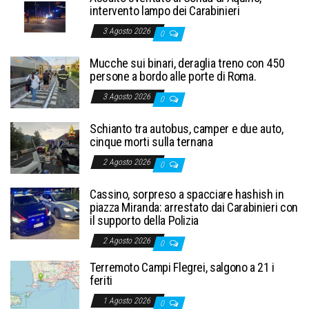
intervento lampo dei Carabinieri
3 Agosto 2026
0
Mucche sui binari, deraglia treno con 450
persone a bordo alle porte di Roma.
3 Agosto 2026
0
Schianto tra autobus, camper e due auto,
cinque morti sulla ternana
2 Agosto 2026
0
Cassino, sorpreso a spacciare hashish in
piazza Miranda: arrestato dai Carabinieri con
il supporto della Polizia
2 Agosto 2026
0
Terremoto Campi Flegrei, salgono a 21 i
feriti
1 Agosto 2026
0