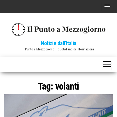
Vai
C
al
o
contenuto
m
m
u
Notizie dall'Italia
t
Il Punto a Mezzogiorno – quotidiano di informazione
a
n
a
v
i
Tag:
volanti
g
a
z
i