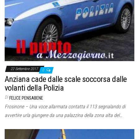
22 Settembre 2017
0
Anziana cade dalle scale soccorsa dalle
volanti della Polizia
Di
FELICE PENSABENE
Frosinone – Una voce allarmata contatta il 113 segnalando di
avvertire urla giungere da una palazzina della zona alta del…