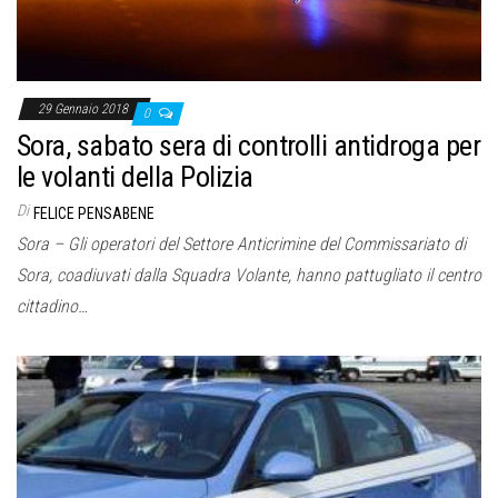
29 Gennaio 2018
0
Sora, sabato sera di controlli antidroga per
le volanti della Polizia
Di
FELICE PENSABENE
Sora – Gli operatori del Settore Anticrimine del Commissariato di
Sora, coadiuvati dalla Squadra Volante, hanno pattugliato il centro
cittadino…