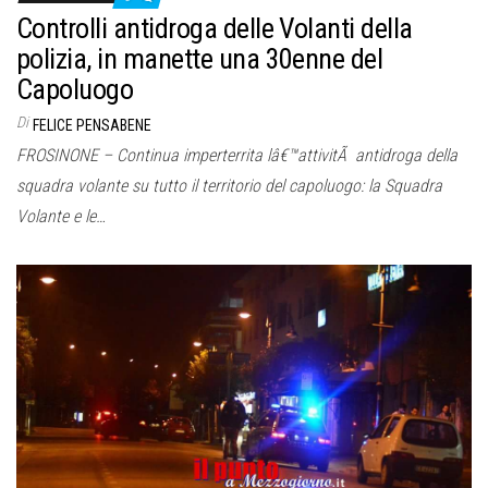
Controlli antidroga delle Volanti della
polizia, in manette una 30enne del
Capoluogo
Di
FELICE PENSABENE
FROSINONE – Continua imperterrita lâ€™attivitÃ antidroga della
squadra volante su tutto il territorio del capoluogo: la Squadra
Volante e le…