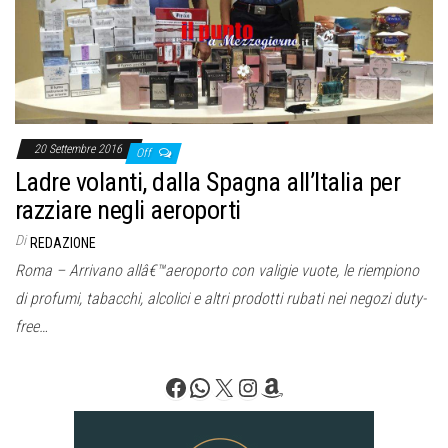
20 Settembre 2016
Off
Ladre volanti, dalla Spagna all’Italia per
razziare negli aeroporti
Di
REDAZIONE
Roma – Arrivano allâ€™aeroporto con valigie vuote, le riempiono
di profumi, tabacchi, alcolici e altri prodotti rubati nei negozi duty-
free…
Facebook
WhatsApp
X
Instagram
Amazon