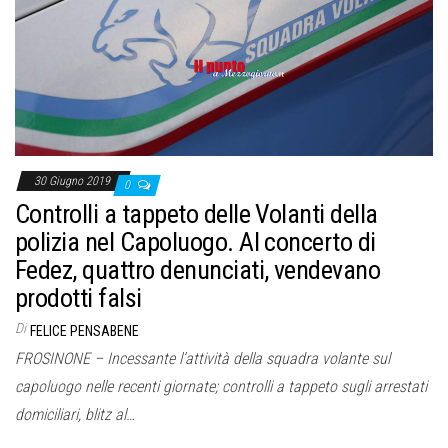
o
n
e
30 Giugno 2019
0
Controlli a tappeto delle Volanti della
polizia nel Capoluogo. Al concerto di
Fedez, quattro denunciati, vendevano
prodotti falsi
Di
FELICE PENSABENE
FROSINONE – Incessante l’attività della squadra volante sul
capoluogo nelle recenti giornate; controlli a tappeto sugli arrestati
domiciliari, blitz al…