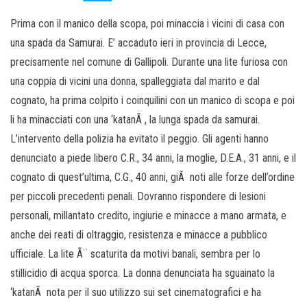
Prima con il manico della scopa, poi minaccia i vicini di casa con
una spada da Samurai. E’ accaduto ieri in provincia di Lecce,
precisamente nel comune di Gallipoli. Durante una lite furiosa con
una coppia di vicini una donna, spalleggiata dal marito e dal
cognato, ha prima colpito i coinquilini con un manico di scopa e poi
li ha minacciati con una ‘katanÃ , la lunga spada da samurai.
L’intervento della polizia ha evitato il peggio. Gli agenti hanno
denunciato a piede libero C.R., 34 anni, la moglie, D.E.A., 31 anni, e il
cognato di quest’ultima, C.G., 40 anni, giÃ noti alle forze dell’ordine
per piccoli precedenti penali. Dovranno rispondere di lesioni
personali, millantato credito, ingiurie e minacce a mano armata, e
anche dei reati di oltraggio, resistenza e minacce a pubblico
ufficiale. La lite Ã¨ scaturita da motivi banali, sembra per lo
stillicidio di acqua sporca. La donna denunciata ha sguainato la
‘katanÃ nota per il suo utilizzo sui set cinematografici e ha