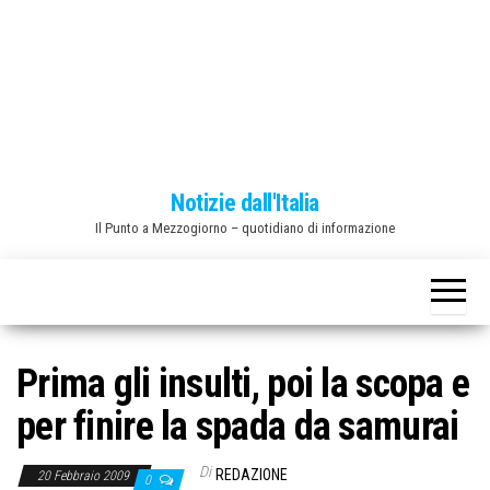
o
n
e
Notizie dall'Italia
Il Punto a Mezzogiorno – quotidiano di informazione
Prima gli insulti, poi la scopa e
per finire la spada da samurai
Di
REDAZIONE
20 Febbraio 2009
0