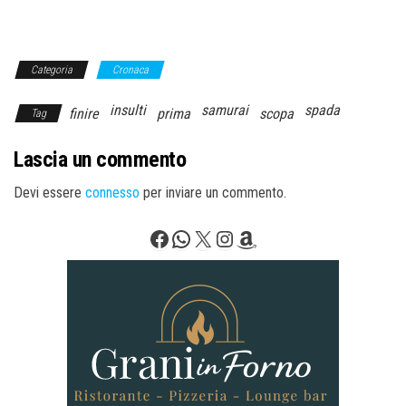
Categoria
Cronaca
insulti
samurai
spada
finire
prima
scopa
Tag
Lascia un commento
Devi essere
connesso
per inviare un commento.
Facebook
WhatsApp
X
Instagram
Amazon