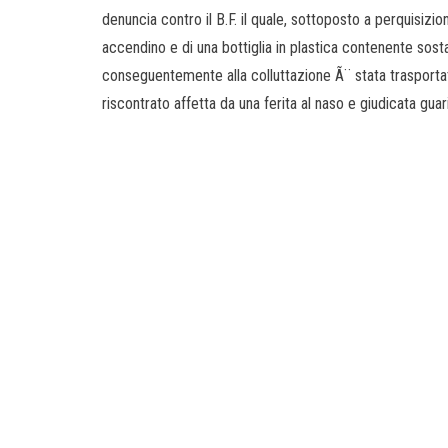
denuncia contro il B.F. il quale, sottoposto a perquisizi
accendino e di una bottiglia in plastica contenente sost
conseguentemente alla colluttazione Ã¨ stata trasportat
riscontrato affetta da una ferita al naso e giudicata guarib