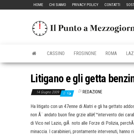
Vai
HOME
CHI SIAMO
PRIVACY POLICY
CONTATTI
SOST
al
contenuto
CASSINO
FROSINONE
ROMA
LAZ
Litigano e gli getta benz
Di
REDAZIONE
14 Giugno 2009
0
Ha litigato con un 47enne di Alatri e gli ha gettato add
non Ã¨ andato buon fine grzie allâ€™intervento dei carabin
di Vico nel Lazio, giÃ noto alle Forze di Polizia, perch
minaccia. I carabinieri, prontamente intervenuti, hanno r