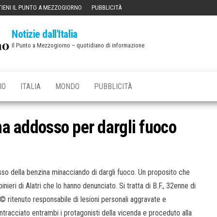
IENI IL PUNTO A MEZZOGIORNO
PUBBLICITÀ
Notizie dall'Italia
Il Punto a Mezzogiorno – quotidiano di informazione
IO
ITALIA
MONDO
PUBBLICITÀ
ina addosso per dargli fuoco
osso della benzina minacciando di dargli fuoco. Un proposito che
ieri di Alatri che lo hanno denunciato. Si tratta di B.F., 32enne di
Ã© ritenuto responsabile di lesioni personali aggravate e
intracciato entrambi i protagonisti della vicenda e proceduto alla