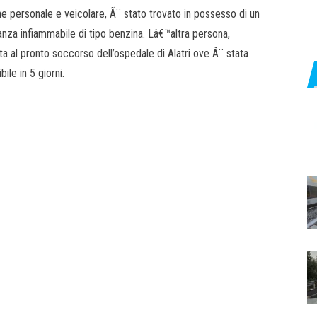
one personale e veicolare, Ã¨ stato trovato in possesso di un
anza infiammabile di tipo benzina. Lâ€™altra persona,
a al pronto soccorso dell’ospedale di Alatri ove Ã¨ stata
ile in 5 giorni.