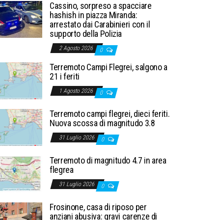
Cassino, sorpreso a spacciare
hashish in piazza Miranda:
arrestato dai Carabinieri con il
supporto della Polizia
2 Agosto 2026
0
Terremoto Campi Flegrei, salgono a
21 i feriti
1 Agosto 2026
0
Terremoto campi flegrei, dieci feriti.
Nuova scossa di magnitudo 3.8
31 Luglio 2026
0
Terremoto di magnitudo 4.7 in area
flegrea
31 Luglio 2026
0
Frosinone, casa di riposo per
anziani abusiva: gravi carenze di