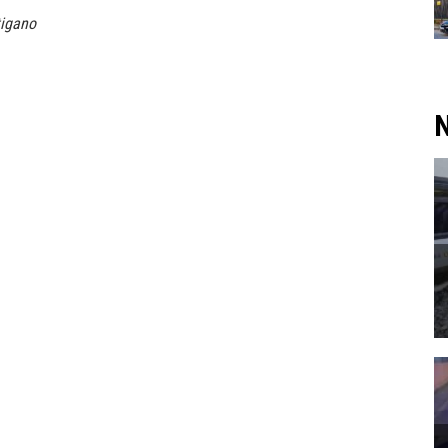
tigano
N