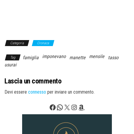
Categoria
Cronaca
imponevano
mensile
famiglia
manette
tasso
Tag
usurai
Lascia un commento
Devi essere
connesso
per inviare un commento.
Facebook
WhatsApp
X
Instagram
Amazon