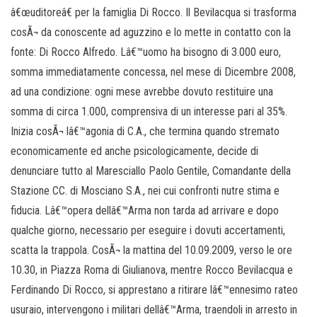
â€œuditoreâ€ per la famiglia Di Rocco. Il Bevilacqua si trasforma
cosÃ¬ da conoscente ad aguzzino e lo mette in contatto con la
fonte: Di Rocco Alfredo. Lâ€™uomo ha bisogno di 3.000 euro,
somma immediatamente concessa, nel mese di Dicembre 2008,
ad una condizione: ogni mese avrebbe dovuto restituire una
somma di circa 1.000, comprensiva di un interesse pari al 35%.
Inizia cosÃ¬ lâ€™agonia di C.A., che termina quando stremato
economicamente ed anche psicologicamente, decide di
denunciare tutto al Maresciallo Paolo Gentile, Comandante della
Stazione CC. di Mosciano S.A., nei cui confronti nutre stima e
fiducia. Lâ€™opera dellâ€™Arma non tarda ad arrivare e dopo
qualche giorno, necessario per eseguire i dovuti accertamenti,
scatta la trappola. CosÃ¬ la mattina del 10.09.2009, verso le ore
10.30, in Piazza Roma di Giulianova, mentre Rocco Bevilacqua e
Ferdinando Di Rocco, si apprestano a ritirare lâ€™ennesimo rateo
usuraio, intervengono i militari dellâ€™Arma, traendoli in arresto in