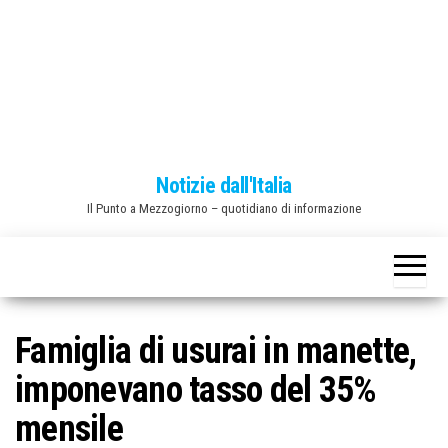
o
n
e
Notizie dall'Italia
Il Punto a Mezzogiorno – quotidiano di informazione
Famiglia di usurai in manette,
imponevano tasso del 35%
mensile