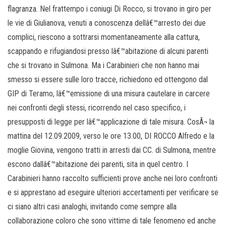
flagranza. Nel frattempo i coniugi Di Rocco, si trovano in giro per
le vie di Giulianova, venuti a conoscenza dellâ€™arresto dei due
complici, riescono a sottrarsi momentaneamente alla cattura,
scappando e rifugiandosi presso lâ€™abitazione di alcuni parenti
che si trovano in Sulmona. Ma i Carabinieri che non hanno mai
smesso si essere sulle loro tracce, richiedono ed ottengono dal
GIP di Teramo, lâ€™emissione di una misura cautelare in carcere
nei confronti degli stessi, ricorrendo nel caso specifico, i
presupposti di legge per lâ€™applicazione di tale misura. CosÃ¬ la
mattina del 12.09.2009, verso le ore 13.00, DI ROCCO Alfredo e la
moglie Giovina, vengono tratti in arresti dai CC. di Sulmona, mentre
escono dallâ€™abitazione dei parenti, sita in quel centro. I
Carabinieri hanno raccolto sufficienti prove anche nei loro confronti
e si apprestano ad eseguire ulteriori accertamenti per verificare se
ci siano altri casi analoghi, invitando come sempre alla
collaborazione coloro che sono vittime di tale fenomeno ed anche