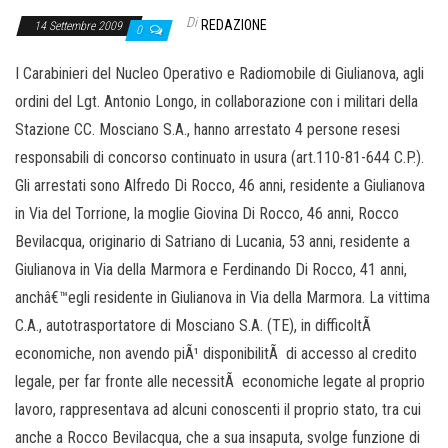
Di
REDAZIONE
14 Settembre 2009
0
I Carabinieri del Nucleo Operativo e Radiomobile di Giulianova, agli
ordini del Lgt. Antonio Longo, in collaborazione con i militari della
Stazione CC. Mosciano S.A., hanno arrestato 4 persone resesi
responsabili di concorso continuato in usura (art.110-81-644 C.P.).
Gli arrestati sono Alfredo Di Rocco, 46 anni, residente a Giulianova
in Via del Torrione, la moglie Giovina Di Rocco, 46 anni, Rocco
Bevilacqua, originario di Satriano di Lucania, 53 anni, residente a
Giulianova in Via della Marmora e Ferdinando Di Rocco, 41 anni,
anchâ€™egli residente in Giulianova in Via della Marmora. La vittima
C.A., autotrasportatore di Mosciano S.A. (TE), in difficoltÃ
economiche, non avendo piÃ¹ disponibilitÃ di accesso al credito
legale, per far fronte alle necessitÃ economiche legate al proprio
lavoro, rappresentava ad alcuni conoscenti il proprio stato, tra cui
anche a Rocco Bevilacqua, che a sua insaputa, svolge funzione di