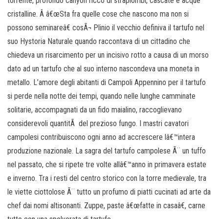
torrente, profondo canyon ricco di strapiombi, cascate e acque
cristalline. Â â€œSta fra quelle cose che nascono ma non si
possono seminareâ€ cosÃ¬ Plinio il vecchio definiva il tartufo nel
suo Hystoria Naturale quando raccontava di un cittadino che
chiedeva un risarcimento per un incisivo rotto a causa di un morso
dato ad un tartufo che al suo interno nascondeva una moneta in
metallo. L’amore degli abitanti di Campoli Appennino per il tartufo
si perde nella notte dei tempi, quando nelle lunghe camminate
solitarie, accompagnati da un fido maialino, raccoglievano
considerevoli quantitÃ del prezioso fungo. I mastri cavatori
campolesi contribuiscono ogni anno ad accrescere lâ€™intera
produzione nazionale. La sagra del tartufo campolese Ã¨ un tuffo
nel passato, che si ripete tre volte allâ€™anno in primavera estate
e inverno. Tra i resti del centro storico con la torre medievale, tra
le viette ciottolose Ã¨ tutto un profumo di piatti cucinati ad arte da
chef dai nomi altisonanti. Zuppe, paste â€œfatte in casaâ€, carne