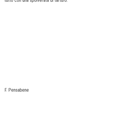
tutto con una spolverata di tartufo.
F. Pensabene