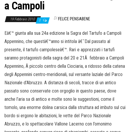
a Campoli
Di
FELICE PENSABENE
19 Febbraio 2010
0
Eâ€™ giunta alla sua 24a edizione la Sagra del Tartufo a Campoli
Appennino, che questâ€™anno si intitola â€˜Dal passato al
presente, il tartufo campoleseâ€™. Rari e apprezzati i tartufi
saranno protagonisti della sagra del 20 e 21Â febbraio a Campoli
Appennino, Â piccolo centro della Ciociaria, a ridosso della catena
degli Appennini centro-meridionali, sul versante laziale del Parco
Nazionale d’Abruzzo. A distanza di secoli, tracce di un antico
passato sono conservate con orgoglio in questo paese, dove
anche l’aria sa di antico e molte sono le suggestioni, come il
tomolo, una enorme dolina carsica dalla struttura ad imbuto sul cui
bordo si ergono le abitazioni, le vette del Parco Nazionale
Abruzzo, e lo spettacolare Vallone Lacerno con l’omonimo