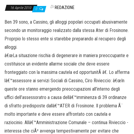
Di
REDAZIONE
16 Aprile 2010
0
Ben 39 sono, a Cassino, gli alloggi popolari occupati abusivamente
secondo un monitoraggio realizzato dalla stessa Ater di Frosinone.
Proprpio lo stesso ente si starebbe preparando al recupero degli
alloggi.
â€œLa situazione rischia di degenerare in maniera preoccupante e
costituisce un evidente allarme sociale che deve essere
fronteggiato con la massima cautela ed opportunitÃ â€. Lo afferma
lâ€™assessore ai servizi Sociali di Cassino, Ciro Rivieccio: â€œIn
queste ore stanno emergendo preoccupazioni all’interno degli
uffici dell’assessoratro a causa dellâ€™imminenza di 39 ordinanze
di sfratto predisposte dallâ€™ATER di Frosinone. Il problema Ã¨
molto importante e deve essere affrontato con cautela e
raziocinio. Allâ€™Amministrazione Comunale – continua Rivieccio -
interessa che ciÃ² avvenga tempestivamente per evitare che