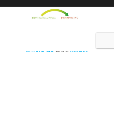
WP2Social Auto Publish
Powered By :
XYZScripts.com