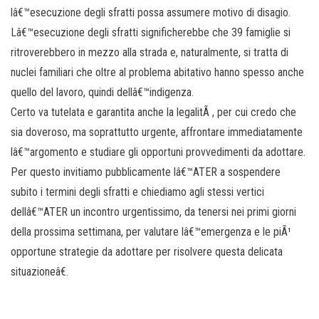
lâ€™esecuzione degli sfratti possa assumere motivo di disagio.
Lâ€™esecuzione degli sfratti significherebbe che 39 famiglie si
ritroverebbero in mezzo alla strada e, naturalmente, si tratta di
nuclei familiari che oltre al problema abitativo hanno spesso anche
quello del lavoro, quindi dellâ€™indigenza.
Certo va tutelata e garantita anche la legalitÃ , per cui credo che
sia doveroso, ma soprattutto urgente, affrontare immediatamente
lâ€™argomento e studiare gli opportuni provvedimenti da adottare.
Per questo invitiamo pubblicamente lâ€™ATER a sospendere
subito i termini degli sfratti e chiediamo agli stessi vertici
dellâ€™ATER un incontro urgentissimo, da tenersi nei primi giorni
della prossima settimana, per valutare lâ€™emergenza e le piÃ¹
opportune strategie da adottare per risolvere questa delicata
situazioneâ€.