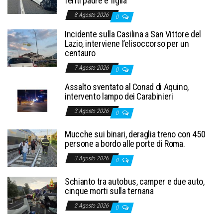
feriti padre e figlia
8 Agosto 2026
0
Incidente sulla Casilina a San Vittore del
Lazio, interviene l’elisoccorso per un
centauro
7 Agosto 2026
0
Assalto sventato al Conad di Aquino,
intervento lampo dei Carabinieri
3 Agosto 2026
0
Mucche sui binari, deraglia treno con 450
persone a bordo alle porte di Roma.
3 Agosto 2026
0
Schianto tra autobus, camper e due auto,
cinque morti sulla ternana
2 Agosto 2026
0