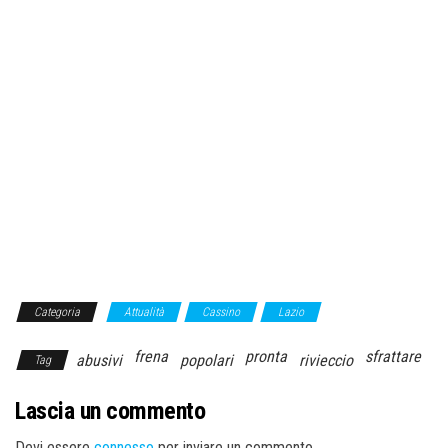
Categoria
Attualità
Cassino
Lazio
frena
pronta
sfrattare
abusivi
popolari
rivieccio
Tag
Lascia un commento
Devi essere
connesso
per inviare un commento.