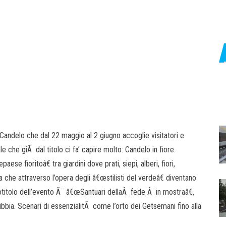
 Candelo che dal 22 maggio al 2 giugno accoglie visitatori e
 che giÃ dal titolo ci fa’ capire molto: Candelo in fiore.
e fioritoâ€ tra giardini dove prati, siepi, alberi, fiori,
rra che attraverso l’opera degli â€œstilisti del verdeâ€ diventano
ttotitolo dell’evento Ã¨ â€œSantuari dellaÂ fede Â in mostraâ€,
Bibbia. Scenari di essenzialitÃ come l’orto dei Getsemani fino alla