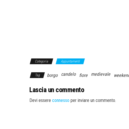
Categoria
Appuntamenti
candelo
medievale
borgo
fiore
weeken
Tag
Lascia un commento
Devi essere
connesso
per inviare un commento.