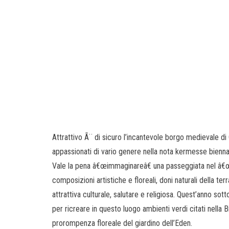
Attrattivo Ã¨ di sicuro l’incantevole borgo medievale di
appassionati di vario genere nella nota kermesse biennale
Vale la pena â€œimmaginareâ€ una passeggiata nel â€œpaes
composizioni artistiche e floreali, doni naturali della te
attrattiva culturale, salutare e religiosa. Quest’anno so
per ricreare in questo luogo ambienti verdi citati nella 
prorompenza floreale del giardino dell’Eden.