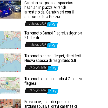
Cassino, sorpreso a spacciare
hashish in piazza Miranda:
arrestato dai Carabinieri con il
supporto della Polizia
2 Agosto 2026
0
Terremoto Campi Flegrei, salgono a
21 i feriti
1 Agosto 2026
0
Terremoto campi flegrei, dieci feriti.
Nuova scossa di magnitudo 3.8
31 Luglio 2026
0
Terremoto di magnitudo 4.7 in area
flegrea
31 Luglio 2026
0
Frosinone, casa di riposo per
anziani abusiva: gravi carenze di