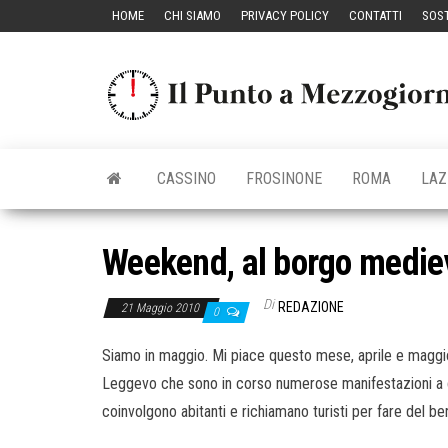
Vai
HOME
CHI SIAMO
PRIVACY POLICY
CONTATTI
SOST
al
contenuto
CASSINO
FROSINONE
ROMA
LAZ
Weekend, al borgo mediev
Di
REDAZIONE
21 Maggio 2010
0
Siamo in maggio. Mi piace questo mese, aprile e maggio 
Leggevo che sono in corso numerose manifestazioni a ca
coinvolgono abitanti e richiamano turisti per fare del be