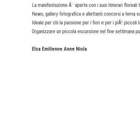
La manifestazione Ã¨ aperta con i suoi itinerari floreali tu
News, gallery fotografica e allettanti concorsi a tema s
Ideale per chi la passione per i fiori e per i piÃ¹ piccoli l
Organizzare un piccola escursione nel fine settimana p
Elsa Emilienne Anne Niola