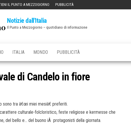
IENI IL PUNTO A MEZZOGIORNO
PUBBLICITÀ
Notizie dall'Italia
Il Punto a Mezzogiorno – quotidiano di informazione
IO
ITALIA
MONDO
PUBBLICITÀ
ale di Candelo in fiore
sono tra â€œi miei mesiâ€ preferiti.
rattere culturale-folcloristico, feste religiose e kermesse che
ne, del bello e… del buono iÂ protagonisti della giornata.