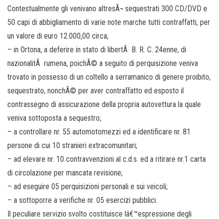
Contestualmente gli venivano altresÃ¬ sequestrati 300 CD/DVD e
50 capi di abbigliamento di varie note marche tutti contraffatti, per
un valore di euro 12.000,00 circa;
– in Ortona, a deferire in stato di libertÃ B. R. C. 24enne, di
nazionalitÃ rumena, poichÃ© a seguito di perquisizione veniva
trovato in possesso di un coltello a serramanico di genere proibito,
sequestrato, nonchÃ© per aver contraffatto ed esposto il
contrassegno di assicurazione della propria autovettura la quale
veniva sottoposta a sequestro;
– a controllare nr. 55 automotomezzi ed a identificare nr. 81
persone di cui 10 stranieri extracomunitari;
– ad elevare nr. 10 contravvenzioni al c.d.s. ed a ritirare nr.1 carta
di circolazione per mancata revisione;
– ad eseguire 05 perquisizioni personali e sui veicoli;
– a sottoporre a verifiche nr. 05 esercizi pubblici.
Il peculiare servizio svolto costituisce lâ€™espressione degli