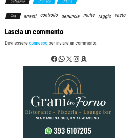
Categoria
Cronaca
Ortona
controllo
multe
vasto
arresti
denuncie
raggio
Tag
Lascia un commento
Devi essere
connesso
per inviare un commento.
Facebook
WhatsApp
X
Instagram
Amazon