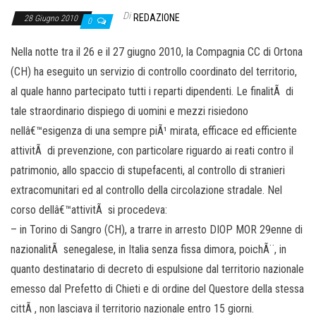
Di
REDAZIONE
28 Giugno 2010
0
Nella notte tra il 26 e il 27 giugno 2010, la Compagnia CC di Ortona
(CH) ha eseguito un servizio di controllo coordinato del territorio,
al quale hanno partecipato tutti i reparti dipendenti. Le finalitÃ di
tale straordinario dispiego di uomini e mezzi risiedono
nellâ€™esigenza di una sempre piÃ¹ mirata, efficace ed efficiente
attivitÃ di prevenzione, con particolare riguardo ai reati contro il
patrimonio, allo spaccio di stupefacenti, al controllo di stranieri
extracomunitari ed al controllo della circolazione stradale. Nel
corso dellâ€™attivitÃ si procedeva:
– in Torino di Sangro (CH), a trarre in arresto DIOP MOR 29enne di
nazionalitÃ senegalese, in Italia senza fissa dimora, poichÃ¨, in
quanto destinatario di decreto di espulsione dal territorio nazionale
emesso dal Prefetto di Chieti e di ordine del Questore della stessa
cittÃ , non lasciava il territorio nazionale entro 15 giorni.