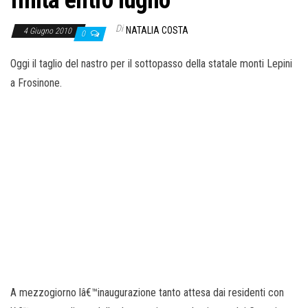
finita entro luglio
o
n
Di
NATALIA COSTA
4 Giugno 2010
0
e
Oggi il taglio del nastro per il sottopasso della statale monti Lepini
a Frosinone.
A mezzogiorno lâ€™inaugurazione tanto attesa dai residenti con