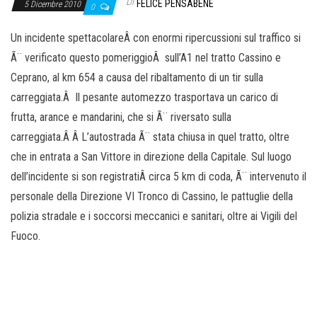
o
Di
FELICE PENSABENE
5 Dicembre 2010
0
n
Un incidente spettacolareÂ con enormi ripercussioni sul traffico si
e
Ã¨ verificato questo pomeriggioÂ sull’A1 nel tratto Cassino e
Ceprano, al km 654 a causa del ribaltamento di un tir sulla
carreggiata.Â Il pesante automezzo trasportava un carico di
frutta, arance e mandarini, che si Ã¨ riversato sulla
carreggiata.Â Â L’autostrada Ã¨ stata chiusa in quel tratto, oltre
che in entrata a San Vittore in direzione della Capitale. Sul luogo
dell’incidente si son registratiÂ circa 5 km di coda, Ã¨ intervenuto il
personale della Direzione VI Tronco di Cassino, le pattuglie della
polizia stradale e i soccorsi meccanici e sanitari, oltre ai Vigili del
Fuoco.