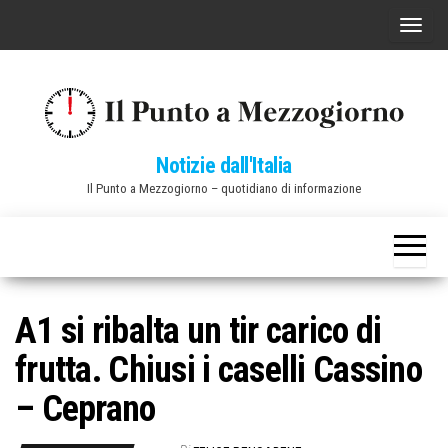
Vai
C
al
o
contenuto
m
m
u
Notizie dall'Italia
t
Il Punto a Mezzogiorno – quotidiano di informazione
a
n
a
v
i
A1 si ribalta un tir carico di
g
frutta. Chiusi i caselli Cassino
a
z
– Ceprano
i