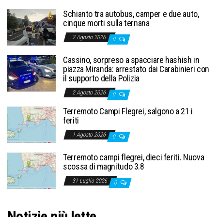
Schianto tra autobus, camper e due auto,
cinque morti sulla ternana
2 Agosto 2026
0
Cassino, sorpreso a spacciare hashish in
piazza Miranda: arrestato dai Carabinieri con
il supporto della Polizia
2 Agosto 2026
0
Terremoto Campi Flegrei, salgono a 21 i
feriti
1 Agosto 2026
0
Terremoto campi flegrei, dieci feriti. Nuova
scossa di magnitudo 3.8
31 Luglio 2026
0
Notizie più lette