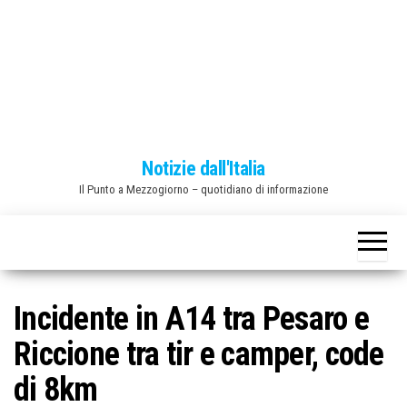
o
n
e
Notizie dall'Italia
Il Punto a Mezzogiorno – quotidiano di informazione
Incidente in A14 tra Pesaro e
Riccione tra tir e camper, code
di 8km