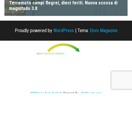
Proudly powered by
WordPress
|
Tema:
Envo Magazine
WP2Social Auto Publish
Powered By :
XYZScripts.com