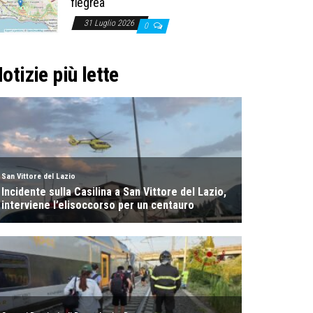
flegrea
31 Luglio 2026
0
otizie più lette