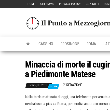
Vai
HOME
CHI SIAMO
PRIVACY POLICY
CONTATTI
SOST
al
contenuto
CASSINO
FROSINONE
ROMA
LAZ
Minaccia di morte il cugi
a Piedimonte Matese
Di
REDAZIONE
7 Giugno 2013
0
Nella tarda mattinata di oggi, una telefonata pervenuta
centralissima piazza Roma, per motivi ancora in corso