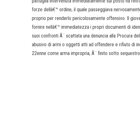
pattuglia intervenuta immediatamente sul posto ha rint
forze dellâ€™ ordine, il quale passeggiava nervosament
proprio per renderlo pericolosamente offensivo. Il giovane
fornire nellâ€™ immediatezza i propri documenti di iden
suoi confronti Ã¨ scattata una denuncia alla Procura del
abusivo di armi o oggetti atti ad offendere e rifiuto di in
22enne come arma impropria, Ã¨ finito sotto sequestro