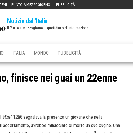
IENI IL PUNTO A MEZZOGIORNO
PUBBLICITÀ
Notizie dall'Italia
Il Punto a Mezzogiorno – quotidiano di informazione
IO
ITALIA
MONDO
PUBBLICITÀ
no, finisce nei guai un 22enne
 al â€œ112â€ segnalava la presenza un giovane che nella
 di accertamento, avrebbe minacciato di morte un suo cugino. Una