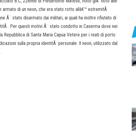
racciato B.C, 22enne di Piedimonte Matese, volto giÃ noto alle
e armato di un neon, che era stato rotto allâ€™ estremitÃ
 Ã¨ stato disarmato dai militari, ai quali ha inoltre rifiutato di
titÃ . Per questi motivi Ã¨ stato condotto in Caserma dove nei
la Repubblica di Santa Maria Capua Vetere per i reati di porto
dicazioni sulla propria identitÃ personale. Il neon, utilizzato dal
.