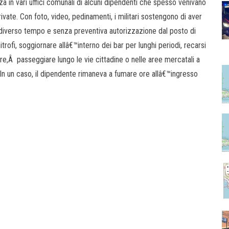
za in vari uffici comunali di alcuni dipendenti che spesso venivano
rivate. Con foto, video, pedinamenti, i militari sostengono di aver
r diverso tempo e senza preventiva autorizzazione dal posto di
ofi, soggiornare allâ€™interno dei bar per lunghi periodi, recarsi
re,Â passeggiare lungo le vie cittadine o nelle aree mercatali a
. In un caso, il dipendente rimaneva a fumare ore allâ€™ingresso