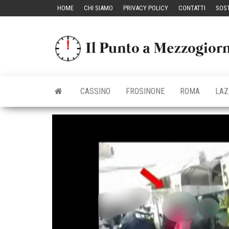
Vai
HOME
CHI SIAMO
PRIVACY POLICY
CONTATTI
SOST
al
contenuto
CASSINO
FROSINONE
ROMA
LAZ