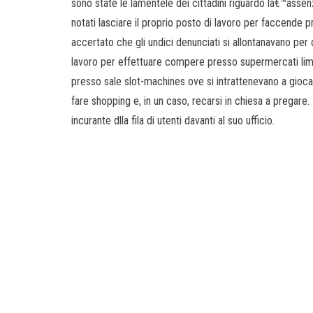
sono state le lamentele dei cittadini riguardo lâ€™assen
notati lasciare il proprio posto di lavoro per faccende p
accertato che gli undici denunciati si allontanavano pe
lavoro per effettuare compere presso supermercati limitr
presso sale slot-machines ove si intrattenevano a gioca
fare shopping e, in un caso, recarsi in chiesa a pregare
incurante dlla fila di utenti davanti al suo ufficio.