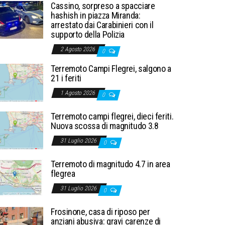
Cassino, sorpreso a spacciare
hashish in piazza Miranda:
arrestato dai Carabinieri con il
supporto della Polizia
2 Agosto 2026
0
Terremoto Campi Flegrei, salgono a
21 i feriti
1 Agosto 2026
0
Terremoto campi flegrei, dieci feriti.
Nuova scossa di magnitudo 3.8
31 Luglio 2026
0
Terremoto di magnitudo 4.7 in area
flegrea
31 Luglio 2026
0
Frosinone, casa di riposo per
anziani abusiva: gravi carenze di