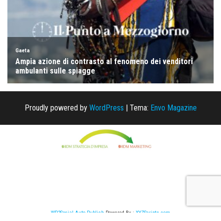
Proudly powered by
WordPress
|
Tema:
Envo Magazine
WP2Social Auto Publish
Powered By :
XYZScripts.com