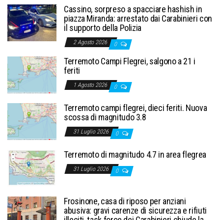
Cassino, sorpreso a spacciare hashish in
piazza Miranda: arrestato dai Carabinieri con
il supporto della Polizia
2 Agosto 2026
0
Terremoto Campi Flegrei, salgono a 21 i
feriti
1 Agosto 2026
0
Terremoto campi flegrei, dieci feriti. Nuova
scossa di magnitudo 3.8
31 Luglio 2026
0
Terremoto di magnitudo 4.7 in area flegrea
31 Luglio 2026
0
Frosinone, casa di riposo per anziani
abusiva: gravi carenze di sicurezza e rifiuti
illeciti, task force dei Carabinieri chiude la