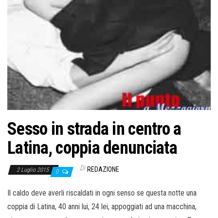
o
n
e
Sesso in strada in centro a
Latina, coppia denunciata
Di
REDAZIONE
2 Luglio 2015
0
Il caldo deve averli riscaldati in ogni senso se questa notte una
coppia di Latina, 40 anni lui, 24 lei, appoggiati ad una macchina,