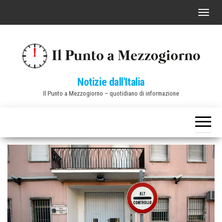
Vai
C
al
o
contenuto
m
m
u
Notizie dall'Italia
t
Il Punto a Mezzogiorno – quotidiano di informazione
a
n
a
v
i
g
a
z
i