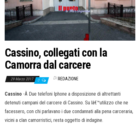
o
n
e
Cassino, collegati con la
Camorra dal carcere
Di
REDAZIONE
29 Marzo 2017
0
Cassino
-Â Due telefoni Iphone a disposizione di altrettanti
detenuti campani del carcere di Cassino. Su lâ€™utilizzo che ne
facessero, con chi parlavano i due condannati alla pena carceraria,
vicini a clan camorristici, resta oggetto di indagine.