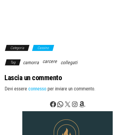
Categoria
Cassino
carcere
camorra
collegati
Tag
Lascia un commento
Devi essere
connesso
per inviare un commento.
Facebook
WhatsApp
X
Instagram
Amazon