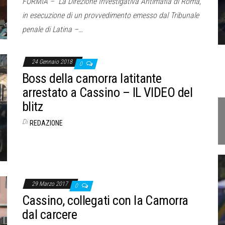
FORMIA – “La Direzione Investigativa Antimafia di Roma,
in esecuzione di un provvedimento emesso dal Tribunale
penale di Latina –…
24 Gennaio 2018
0
Boss della camorra latitante
arrestato a Cassino – IL VIDEO del
blitz
Di
REDAZIONE
29 Marzo 2017
0
Cassino, collegati con la Camorra
dal carcere