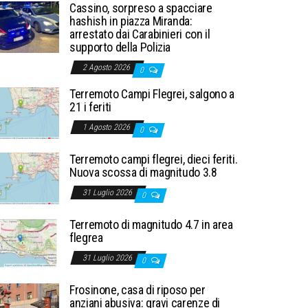
Cassino, sorpreso a spacciare
hashish in piazza Miranda:
arrestato dai Carabinieri con il
supporto della Polizia
2 Agosto 2026
0
Terremoto Campi Flegrei, salgono a
21 i feriti
1 Agosto 2026
0
Terremoto campi flegrei, dieci feriti.
Nuova scossa di magnitudo 3.8
31 Luglio 2026
0
Terremoto di magnitudo 4.7 in area
flegrea
31 Luglio 2026
0
Frosinone, casa di riposo per
anziani abusiva: gravi carenze di