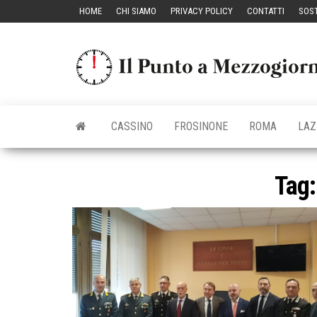
Vai
HOME
CHI SIAMO
PRIVACY POLICY
CONTATTI
SOST
al
contenuto
CASSINO
FROSINONE
ROMA
LAZ
Tag