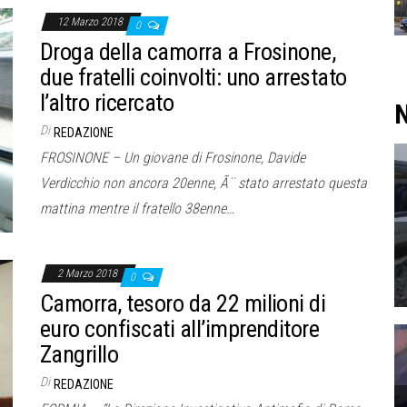
12 Marzo 2018
0
Droga della camorra a Frosinone,
due fratelli coinvolti: uno arrestato
l’altro ricercato
N
Di
REDAZIONE
FROSINONE – Un giovane di Frosinone, Davide
Verdicchio non ancora 20enne, Ã¨ stato arrestato questa
mattina mentre il fratello 38enne…
2 Marzo 2018
0
Camorra, tesoro da 22 milioni di
euro confiscati all’imprenditore
Zangrillo
Di
REDAZIONE