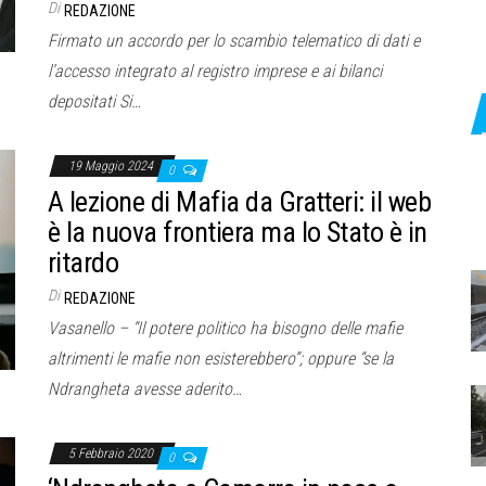
Di
REDAZIONE
Firmato un accordo per lo scambio telematico di dati e
l’accesso integrato al registro imprese e ai bilanci
depositati Si…
19 Maggio 2024
0
A lezione di Mafia da Gratteri: il web
è la nuova frontiera ma lo Stato è in
ritardo
Di
REDAZIONE
Vasanello – “Il potere politico ha bisogno delle mafie
altrimenti le mafie non esisterebbero”; oppure “se la
Ndrangheta avesse aderito…
5 Febbraio 2020
0