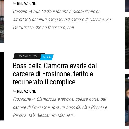
Di
REDAZIONE
Cassino -Â Due telefoni Iphone a disposizione di
altrettanti detenuti campani del carcere di Cassino. Su
lâ€™utilizzo che ne facessero, con…
18 Marzo 2017
0
Boss della Camorra evade dal
carcere di Frosinone, ferito e
recuperato il complice
Di
REDAZIONE
Frosinone -Â Clamorosa evasione, questa notte, dal
carcere di Frosinone dove un boss del clan Piccolo e
Perreca, tale Alessandro Menditti,…