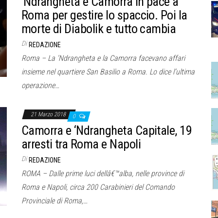
‘Ndrangheta e Camorra in pace a
Roma per gestire lo spaccio. Poi la
morte di Diabolik e tutto cambia
Di
REDAZIONE
Roma – La ‘Ndrangheta e la Camorra facevano affari
insieme nel quartiere San Basilio a Roma. Lo dice l’ultima
operazione…
21 Marzo 2018
0
Camorra e ‘Ndrangheta Capitale, 19
arresti tra Roma e Napoli
Di
REDAZIONE
ROMA – Dalle prime luci dellâ€™alba, nelle province di
Roma e Napoli, circa 200 Carabinieri del Comando
Provinciale di Roma,…