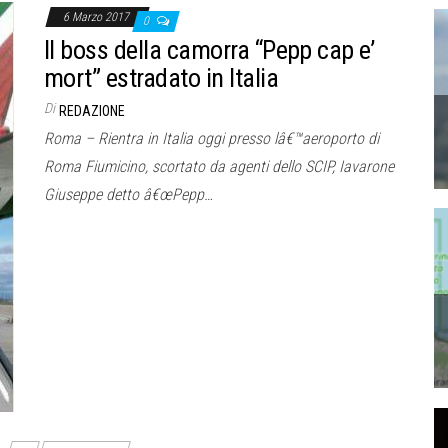
6 Marzo 2017
0
Il boss della camorra “Pepp cap e’
mort” estradato in Italia
Di
REDAZIONE
Roma – Rientra in Italia oggi presso lâ€™aeroporto di
Roma Fiumicino, scortato da agenti dello SCIP, Iavarone
Giuseppe detto â€œPepp…