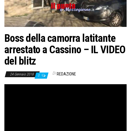
o
n
e
Boss della camorra latitante
arrestato a Cassino – IL VIDEO
del blitz
Di
REDAZIONE
24 Gennaio 2018
0