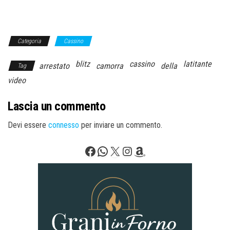
Categoria
Cassino
blitz
cassino
latitante
arrestato
camorra
della
Tag
video
Lascia un commento
Devi essere
connesso
per inviare un commento.
Facebook
WhatsApp
X
Instagram
Amazon