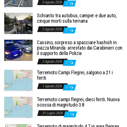
3 Agosto 2026
0
Schianto tra autobus, camper e due auto,
cinque morti sulla ternana
2 Agosto 2026
0
Cassino, sorpreso a spacciare hashish in
piazza Miranda: arrestato dai Carabinieri con
il supporto della Polizia
2 Agosto 2026
0
Terremoto Campi Flegrei, salgono a 21 i
feriti
1 Agosto 2026
0
Terremoto campi flegrei, dieci feriti. Nuova
scossa di magnitudo 3.8
31 Luglio 2026
0
Terremoto di magnitudo 4.7 in area flegrea