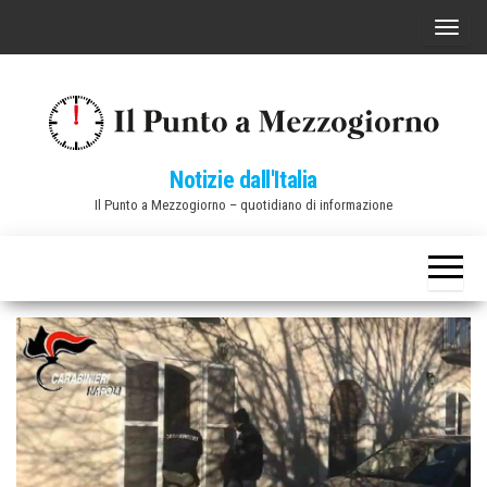
Vai
C
al
o
contenuto
m
m
u
Notizie dall'Italia
t
Il Punto a Mezzogiorno – quotidiano di informazione
a
n
a
v
i
g
a
z
i