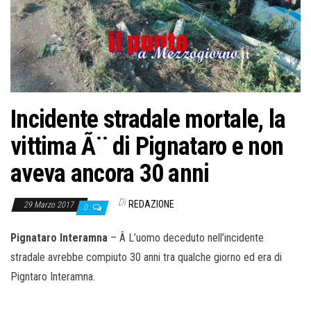
o
n
e
Incidente stradale mortale, la
vittima Ã¨ di Pignataro e non
aveva ancora 30 anni
Di
REDAZIONE
29 Marzo 2017
0
Pignataro Interamna
– Â L’uomo deceduto nell’incidente
stradale avrebbe compiuto 30 anni tra qualche giorno ed era di
Pigntaro Interamna.