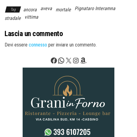
aveva
Pignataro Interamna
ancora
mortale
Tag
vittima
stradale
Lascia un commento
Devi essere
connesso
per inviare un commento.
Facebook
WhatsApp
X
Instagram
Amazon