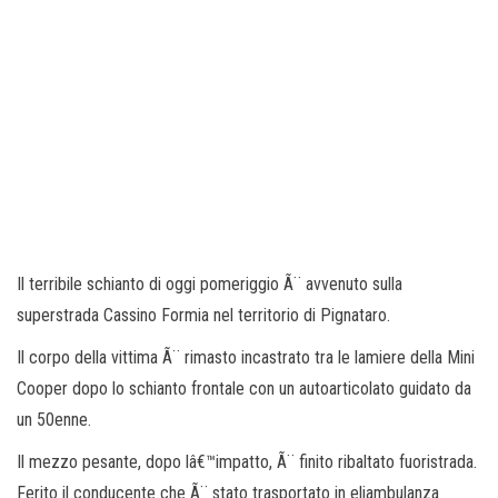
Il terribile schianto di oggi pomeriggio Ã¨ avvenuto sulla
superstrada Cassino Formia nel territorio di Pignataro.
Il corpo della vittima Ã¨ rimasto incastrato tra le lamiere della Mini
Cooper dopo lo schianto frontale con un autoarticolato guidato da
un 50enne.
Il mezzo pesante, dopo lâ€™impatto, Ã¨ finito ribaltato fuoristrada.
Ferito il conducente che Ã¨ stato trasportato in eliambulanza