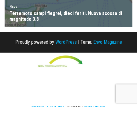
Proudly powered by
WordPress
|
Tema:
Envo Magazine
WP2Social Auto Publish
Powered By :
XYZScripts.com