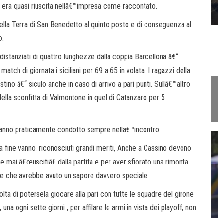
e era quasi riuscita nellâ€™impresa come raccontato.
ella Terra di San Benedetto al quinto posto e di conseguenza al
o.
o distanziati di quattro lunghezze dalla coppia Barcellona â€“
match di giornata i siciliani per 69 a 65 in volata. I ragazzi della
tino â€“ siculo anche in caso di arrivo a pari punti. Sullâ€™altro
ella sconfitta di Valmontone in quel di Catanzaro per 5
 hanno praticamente condotto sempre nellâ€™incontro.
la fine vanno. riconosciuti grandi meriti, Anche a Cassino devono
e mai â€œuscitiâ€ dalla partita e per aver sfiorato una rimonta
 e che avrebbe avuto un sapore davvero speciale.
ta di potersela giocare alla pari con tutte le squadre del girone
na ogni sette giorni , per affilare le armi in vista dei playoff, non