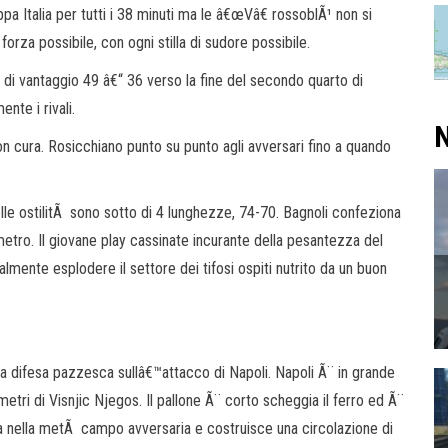
pa Italia per tutti i 38 minuti ma le â€œVâ€ rossoblÃ¹ non si
orza possibile, con ogni stilla di sudore possibile.
 di vantaggio 49 â€“ 36 verso la fine del secondo quarto di
te i rivali.
N
n cura. Rosicchiano punto su punto agli avversari fino a quando
lle ostilitÃ sono sotto di 4 lunghezze, 74-70. Bagnoli confeziona
etro. Il giovane play cassinate incurante della pesantezza del
almente esplodere il settore dei tifosi ospiti nutrito da un buon
a difesa pazzesca sullâ€™attacco di Napoli. Napoli Ã¨ in grande
metri di Visnjic Njegos. Il pallone Ã¨ corto scheggia il ferro ed Ã¨
sa nella metÃ campo avversaria e costruisce una circolazione di