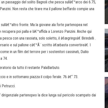
 un passaggio del solito Bagnoli che pesca sullâ€™arco dei 6.75,
, Panzini. Non resta che tirare ma il pallone beffardo compie una
 sullâ€™altro fronte. Ma la giovane ala forte partenopea nel
 recupera poi palla e lâ€™affida a Lorenzo Panzini. Anche qui
 pesca con una rasoiata, solo soletto, il â€œgringoâ€ Birindelli .
sario e sul pallone câ€™Ã¨ scritto â€œbasta convertireâ€. I
come in un film del terrore per i sostenitori cassinati, Duilio
 a 74.
eratorio da tutto il restante PalaBarbuto.
ccio e in sottomano piazza il colpo ferale. 76 â€“ 73.
di Petrucci.
ff dirigenziale partenopeo la dice lunga sul pericolo scampato dai