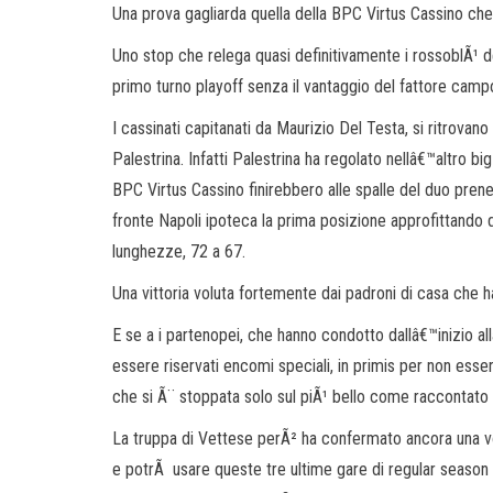
Una prova gagliarda quella della BPC Virtus Cassino ch
Uno stop che relega quasi definitivamente i rossoblÃ¹ d
primo turno playoff senza il vantaggio del fattore camp
I cassinati capitanati da Maurizio Del Testa, si ritrovan
Palestrina. Infatti Palestrina ha regolato nellâ€™altro big 
BPC Virtus Cassino finirebbero alle spalle del duo prenes
fronte Napoli ipoteca la prima posizione approfittando d
lunghezze, 72 a 67.
Una vittoria voluta fortemente dai padroni di casa che
E se a i partenopei, che hanno condotto dallâ€™inizio al
essere riservati encomi speciali, in primis per non esser
che si Ã¨ stoppata solo sul piÃ¹ bello come raccontato
La truppa di Vettese perÃ² ha confermato ancora una vol
e potrÃ usare queste tre ultime gare di regular season , u