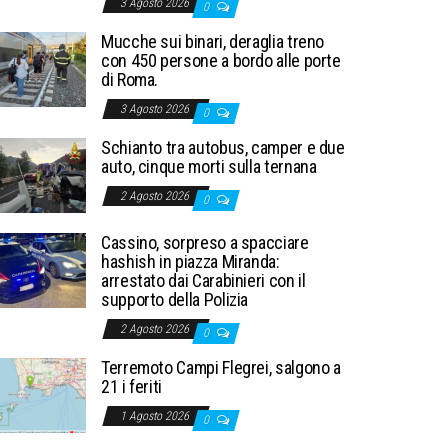
3 Agosto 2026
0
Mucche sui binari, deraglia treno
con 450 persone a bordo alle porte
di Roma.
3 Agosto 2026
0
Schianto tra autobus, camper e due
auto, cinque morti sulla ternana
2 Agosto 2026
0
Cassino, sorpreso a spacciare
hashish in piazza Miranda:
arrestato dai Carabinieri con il
supporto della Polizia
2 Agosto 2026
0
Terremoto Campi Flegrei, salgono a
21 i feriti
1 Agosto 2026
0