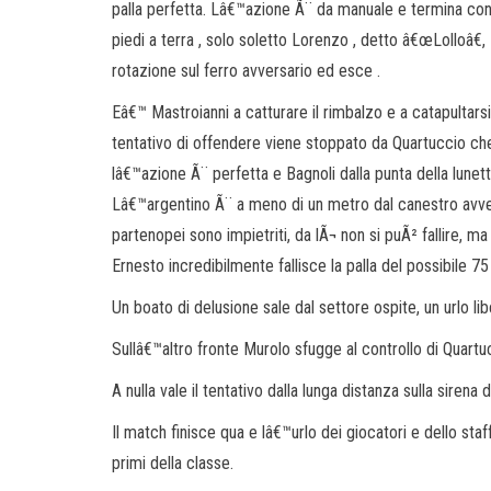
palla perfetta. Lâ€™azione Ã¨ da manuale e termina con
piedi a terra , solo soletto Lorenzo , detto â€œLolloâ€
rotazione sul ferro avversario ed esce .
Eâ€™ Mastroianni a catturare il rimbalzo e a catapultarsi
tentativo di offendere viene stoppato da Quartuccio che
lâ€™azione Ã¨ perfetta e Bagnoli dalla punta della lunetta
Lâ€™argentino Ã¨ a meno di un metro dal canestro avver
partenopei sono impietriti, da lÃ¬ non si puÃ² fallire, ma 
Ernesto incredibilmente fallisce la palla del possibile 75
Un boato di delusione sale dal settore ospite, un urlo lib
Sullâ€™altro fronte Murolo sfugge al controllo di Quartu
A nulla vale il tentativo dalla lunga distanza sulla sirena 
Il match finisce qua e lâ€™urlo dei giocatori e dello sta
primi della classe.