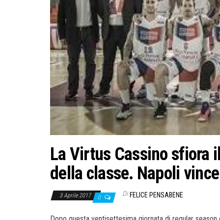
La Virtus Cassino sfiora 
della classe. Napoli vince
Di
FELICE PENSABENE
3 Aprile 2017
0
Dopo questa ventisettesima giornata di regular season 