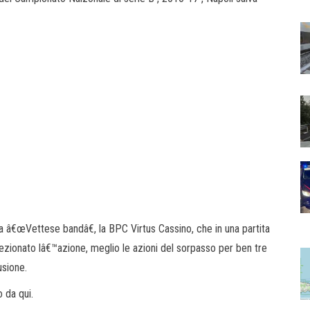
a â€œVettese bandâ€, la BPC Virtus Cassino, che in una partita
zionato lâ€™azione, meglio le azioni del sorpasso per ben tre
usione.
 da qui.