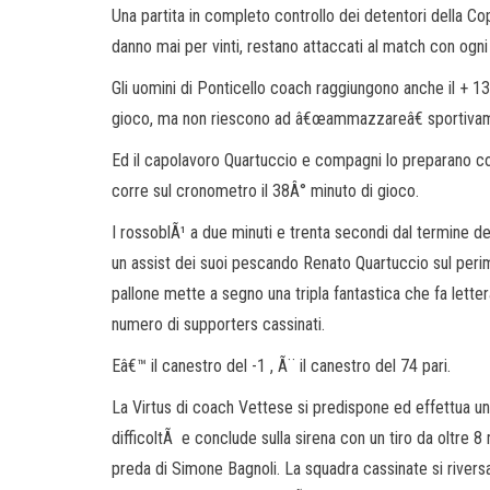
Una partita in completo controllo dei detentori della Cop
danno mai per vinti, restano attaccati al match con ogni f
Gli uomini di Ponticello coach raggiungono anche il + 13
gioco, ma non riescono ad â€œammazzareâ€ sportivamen
Ed il capolavoro Quartuccio e compagni lo preparano co
corre sul cronometro il 38Â° minuto di gioco.
I rossoblÃ¹ a due minuti e trenta secondi dal termine de
un assist dei suoi pescando Renato Quartuccio sul perim
pallone mette a segno una tripla fantastica che fa letter
numero di supporters cassinati.
Eâ€™ il canestro del -1 , Ã¨ il canestro del 74 pari.
La Virtus di coach Vettese si predispone ed effettua un
difficoltÃ e conclude sulla sirena con un tiro da oltre 8 
preda di Simone Bagnoli. La squadra cassinate si river