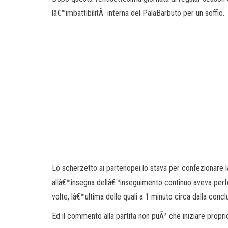
lâ€™imbattibilitÃ interna del PalaBarbuto per un soffio.
Lo scherzetto ai partenopei lo stava per confezionare l
allâ€™insegna dellâ€™inseguimento continuo aveva perfe
volte, lâ€™ultima delle quali a 1 minuto circa dalla concl
Ed il commento alla partita non puÃ² che iniziare proprio