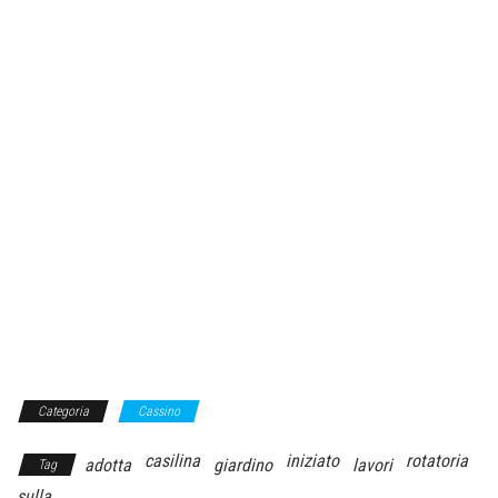
Categoria
Cassino
casilina
iniziato
rotatoria
adotta
giardino
lavori
Tag
sulla