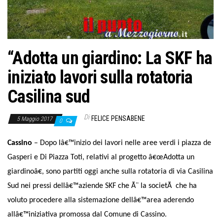
o
n
e
“Adotta un giardino: La SKF ha
iniziato lavori sulla rotatoria
Casilina sud
Di
FELICE PENSABENE
5 Maggio 2017
0
Cassino
– Dopo lâ€™inizio dei lavori nelle aree verdi i piazza de
Gasperi e Di Piazza Toti, relativi al progetto â€œAdotta un
giardinoâ€, sono partiti oggi anche sulla rotatoria di via Casilina
Sud nei pressi dellâ€™aziende SKF che Ã¨ la societÃ che ha
voluto procedere alla sistemazione dellâ€™area aderendo
allâ€™iniziativa promossa dal Comune di Cassino.