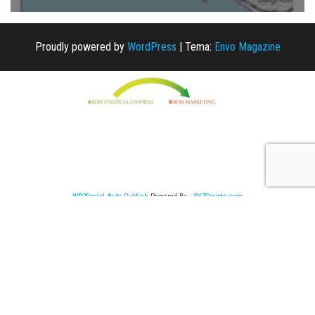
Proudly powered by
WordPress
|
Tema:
Envo Magazine
WP2Social Auto Publish
Powered By :
XYZScripts.com