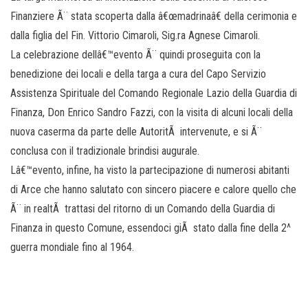
Finanziere Ã¨ stata scoperta dalla â€œmadrinaâ€ della cerimonia e
dalla figlia del Fin. Vittorio Cimaroli, Sig.ra Agnese Cimaroli.
La celebrazione dellâ€™evento Ã¨ quindi proseguita con la
benedizione dei locali e della targa a cura del Capo Servizio
Assistenza Spirituale del Comando Regionale Lazio della Guardia di
Finanza, Don Enrico Sandro Fazzi, con la visita di alcuni locali della
nuova caserma da parte delle AutoritÃ intervenute, e si Ã¨
conclusa con il tradizionale brindisi augurale.
Lâ€™evento, infine, ha visto la partecipazione di numerosi abitanti
di Arce che hanno salutato con sincero piacere e calore quello che
Ã¨ in realtÃ trattasi del ritorno di un Comando della Guardia di
Finanza in questo Comune, essendoci giÃ stato dalla fine della 2^
guerra mondiale fino al 1964.