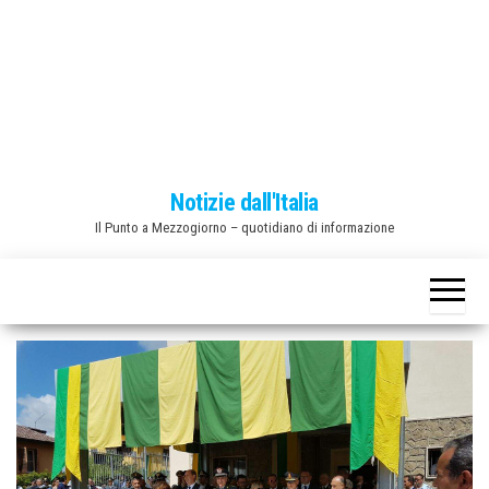
o
n
e
Notizie dall'Italia
Il Punto a Mezzogiorno – quotidiano di informazione