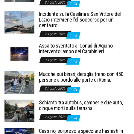
8 Agosto 2026
0
Incidente sulla Casilina a San Vittore del
Lazio, interviene l’elisoccorso per un
centauro
7 Agosto 2026
0
Assalto sventato al Conad di Aquino,
intervento lampo dei Carabinieri
3 Agosto 2026
0
Mucche sui binari, deraglia treno con 450
persone a bordo alle porte di Roma.
3 Agosto 2026
0
Schianto tra autobus, camper e due auto,
cinque morti sulla ternana
2 Agosto 2026
0
Cassino, sorpreso a spacciare hashish in