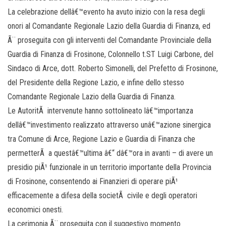
La celebrazione dellâ€™evento ha avuto inizio con la resa degli
onori al Comandante Regionale Lazio della Guardia di Finanza, ed
Ã¨ proseguita con gli interventi del Comandante Provinciale della
Guardia di Finanza di Frosinone, Colonnello t.ST Luigi Carbone, del
Sindaco di Arce, dott. Roberto Simonelli, del Prefetto di Frosinone,
del Presidente della Regione Lazio, e infine dello stesso
Comandante Regionale Lazio della Guardia di Finanza.
Le AutoritÃ intervenute hanno sottolineato lâ€™importanza
dellâ€™investimento realizzato attraverso unâ€™azione sinergica
tra Comune di Arce, Regione Lazio e Guardia di Finanza che
permetterÃ a questâ€™ultima â€“ dâ€™ora in avanti – di avere un
presidio piÃ¹ funzionale in un territorio importante della Provincia
di Frosinone, consentendo ai Finanzieri di operare piÃ¹
efficacemente a difesa della societÃ civile e degli operatori
economici onesti.
La cerimonia Ã¨ proseguita con il suggestivo momento