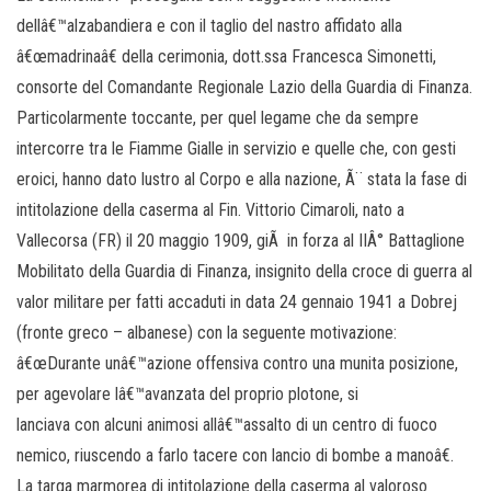
dellâ€™alzabandiera e con il taglio del nastro affidato alla
â€œmadrinaâ€ della cerimonia, dott.ssa Francesca Simonetti,
consorte del Comandante Regionale Lazio della Guardia di Finanza.
Particolarmente toccante, per quel legame che da sempre
intercorre tra le Fiamme Gialle in servizio e quelle che, con gesti
eroici, hanno dato lustro al Corpo e alla nazione, Ã¨ stata la fase di
intitolazione della caserma al Fin. Vittorio Cimaroli, nato a
Vallecorsa (FR) il 20 maggio 1909, giÃ in forza al IIÂ° Battaglione
Mobilitato della Guardia di Finanza, insignito della croce di guerra al
valor militare per fatti accaduti in data 24 gennaio 1941 a Dobrej
(fronte greco – albanese) con la seguente motivazione:
â€œDurante unâ€™azione offensiva contro una munita posizione,
per agevolare lâ€™avanzata del proprio plotone, si
lanciava con alcuni animosi allâ€™assalto di un centro di fuoco
nemico, riuscendo a farlo tacere con lancio di bombe a manoâ€.
La targa marmorea di intitolazione della caserma al valoroso