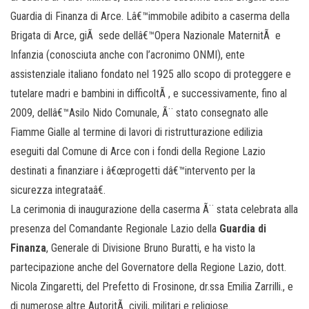
Guardia di Finanza di Arce. Lâ€™immobile adibito a caserma della
Brigata di Arce, giÃ sede dellâ€™Opera Nazionale MaternitÃ e
Infanzia (conosciuta anche con l’acronimo ONMI), ente
assistenziale italiano fondato nel 1925 allo scopo di proteggere e
tutelare madri e bambini in difficoltÃ , e successivamente, fino al
2009, dellâ€™Asilo Nido Comunale, Ã¨ stato consegnato alle
Fiamme Gialle al termine di lavori di ristrutturazione edilizia
eseguiti dal Comune di Arce con i fondi della Regione Lazio
destinati a finanziare i â€œprogetti dâ€™intervento per la
sicurezza integrataâ€.
La cerimonia di inaugurazione della caserma Ã¨ stata celebrata alla
presenza del Comandante Regionale Lazio della
Guardia di
Finanza
, Generale di Divisione Bruno Buratti, e ha visto la
partecipazione anche del Governatore della Regione Lazio, dott.
Nicola Zingaretti, del Prefetto di Frosinone, dr.ssa Emilia Zarrilli., e
di numerose altre AutoritÃ civili, militari e religiose.