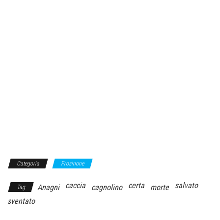
Categoria
Frosinone
caccia
certa
salvato
Anagni
cagnolino
morte
Tag
sventato