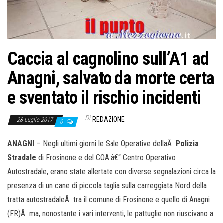
o
n
e
Caccia al cagnolino sull’A1 ad
Anagni, salvato da morte certa
e sventato il rischio incidenti
Di
REDAZIONE
28 Luglio 2017
0
ANAGNI
– Negli ultimi giorni le Sale Operative dellaÂ
Polizia
Stradale
di Frosinone e del COA â€“ Centro Operativo
Autostradale, erano state allertate con diverse segnalazioni circa la
presenza di un cane di piccola taglia sulla carreggiata Nord della
tratta autostradaleÂ tra il comune di Frosinone e quello di Anagni
(FR)Â ma, nonostante i vari interventi, le pattuglie non riuscivano a