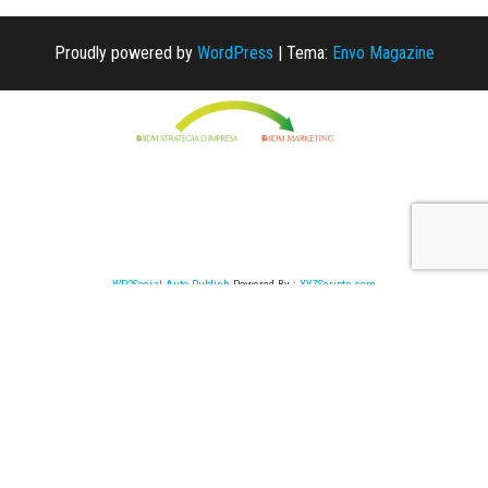
Proudly powered by
WordPress
|
Tema:
Envo Magazine
WP2Social Auto Publish
Powered By :
XYZScripts.com