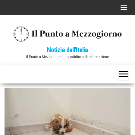
Vai
C
al
o
contenuto
m
m
u
Notizie dall'Italia
t
Il Punto a Mezzogiorno – quotidiano di informazione
a
n
a
v
i
g
a
z
i