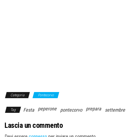
Categoria
Pontecorvo
peperone
prepara
Festa
pontecorvo
settembre
Tag
Lascia un commento
Devi essere
connesso
per inviare un commento.