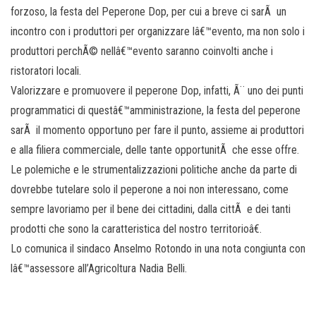
forzoso, la festa del Peperone Dop, per cui a breve ci sarÃ un
incontro con i produttori per organizzare lâ€™evento, ma non solo i
produttori perchÃ© nellâ€™evento saranno coinvolti anche i
ristoratori locali.
Valorizzare e promuovere il peperone Dop, infatti, Ã¨ uno dei punti
programmatici di questâ€™amministrazione, la festa del peperone
sarÃ il momento opportuno per fare il punto, assieme ai produttori
e alla filiera commerciale, delle tante opportunitÃ che esse offre.
Le polemiche e le strumentalizzazioni politiche anche da parte di
dovrebbe tutelare solo il peperone a noi non interessano, come
sempre lavoriamo per il bene dei cittadini, dalla cittÃ e dei tanti
prodotti che sono la caratteristica del nostro territorioâ€.
Lo comunica il sindaco Anselmo Rotondo in una nota congiunta con
lâ€™assessore all’Agricoltura Nadia Belli.