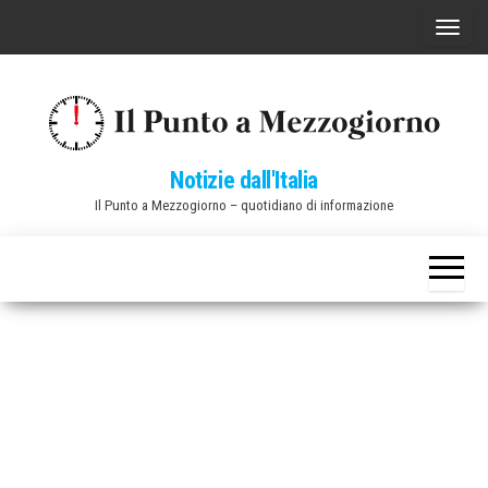
Vai
C
al
o
contenuto
m
m
u
Notizie dall'Italia
t
Il Punto a Mezzogiorno – quotidiano di informazione
a
n
a
v
i
g
a
z
i