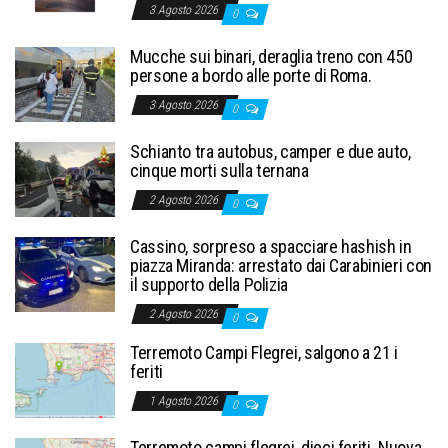
3 Agosto 2026
0
Mucche sui binari, deraglia treno con 450
persone a bordo alle porte di Roma.
3 Agosto 2026
0
Schianto tra autobus, camper e due auto,
cinque morti sulla ternana
2 Agosto 2026
0
Cassino, sorpreso a spacciare hashish in
piazza Miranda: arrestato dai Carabinieri con
il supporto della Polizia
2 Agosto 2026
0
Terremoto Campi Flegrei, salgono a 21 i
feriti
1 Agosto 2026
0
Terremoto campi flegrei, dieci feriti. Nuova