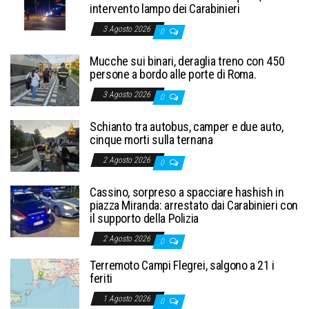
intervento lampo dei Carabinieri
3 Agosto 2026
0
Mucche sui binari, deraglia treno con 450
persone a bordo alle porte di Roma.
3 Agosto 2026
0
Schianto tra autobus, camper e due auto,
cinque morti sulla ternana
2 Agosto 2026
0
Cassino, sorpreso a spacciare hashish in
piazza Miranda: arrestato dai Carabinieri con
il supporto della Polizia
2 Agosto 2026
0
Terremoto Campi Flegrei, salgono a 21 i
feriti
1 Agosto 2026
0