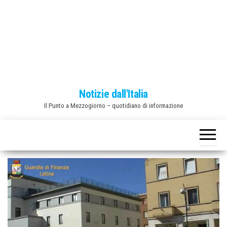
o
n
e
Notizie dall'Italia
Il Punto a Mezzogiorno – quotidiano di informazione