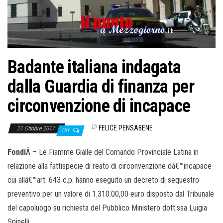
Badante italiana indagata
dalla Guardia di finanza per
circonvenzione di incapace
Di
FELICE PENSABENE
21 Ottobre 2017
Off
Fondi
Â – Le Fiamme Gialle del Comando Provinciale Latina in
relazione alla fattispecie di reato di circonvenzione dâ€™incapace
cui allâ€™art. 643 c.p. hanno eseguito un decreto di sequestro
preventivo per un valore di 1.310.00,00 euro disposto dal Tribunale
del capoluogo su richiesta del Pubblico Ministero dott.ssa Luigia
Spinelli.