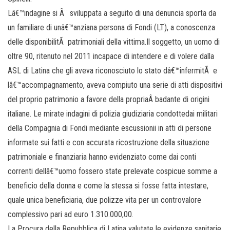
Lâ€™indagine si Ã¨ sviluppata a seguito di una denuncia sporta da
un familiare di unâ€™anziana persona di Fondi (LT), a conoscenza
delle disponibilitÃ patrimoniali della vittima.Il soggetto, un uomo di
oltre 90, ritenuto nel 2011 incapace di intendere e di volere dalla
ASL di Latina che gli aveva riconosciuto lo stato dâ€™infermitÃ e
lâ€™accompagnamento, aveva compiuto una serie di atti dispositivi
del proprio patrimonio a favore della propriaÂ badante di origini
italiane. Le mirate indagini di polizia giudiziaria condottedai militari
della Compagnia di Fondi mediante escussionii in atti di persone
informate sui fatti e con accurata ricostruzione della situazione
patrimoniale e finanziaria hanno evidenziato come dai conti
correnti dellâ€™uomo fossero state prelevate cospicue somme a
beneficio della donna e come la stessa si fosse fatta intestare,
quale unica beneficiaria, due polizze vita per un controvalore
complessivo pari ad euro 1.310.000,00.
La Procura della Repubblica di Latina valutate le evidenze sanitarie